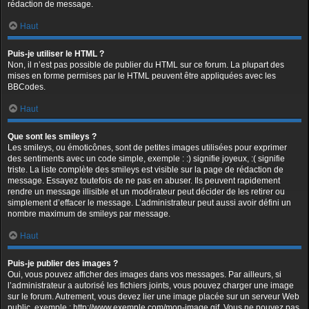
rédaction de message.
Haut
Puis-je utiliser le HTML ?
Non, il n’est pas possible de publier du HTML sur ce forum. La plupart des
mises en forme permises par le HTML peuvent être appliquées avec les
BBCodes.
Haut
Que sont les smileys ?
Les smileys, ou émoticônes, sont de petites images utilisées pour exprimer
des sentiments avec un code simple, exemple : :) signifie joyeux, :( signifie
triste. La liste complète des smileys est visible sur la page de rédaction de
message. Essayez toutefois de ne pas en abuser. Ils peuvent rapidement
rendre un message illisible et un modérateur peut décider de les retirer ou
simplement d’effacer le message. L’administrateur peut aussi avoir défini un
nombre maximum de smileys par message.
Haut
Puis-je publier des images ?
Oui, vous pouvez afficher des images dans vos messages. Par ailleurs, si
l’administrateur a autorisé les fichiers joints, vous pouvez charger une image
sur le forum. Autrement, vous devez lier une image placée sur un serveur Web
public, exemple : http://www.exemple.com/mon-image.gif. Vous ne pouvez pas