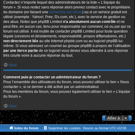
Contactez n’importe lequel des administrateurs de la liste « L’équipe du
forum ». Si vous restez sans réponse alors prenez contact avec le propriétaire
du domaine (en faisant une
recherche sur whois
) ou si un service gratuit est
utilisé (exemple : Yahoo!, Free, f2s.com, etc.), avec le service de gestion ou
des abus. Notez que phpBB Limited
n’a absolument aucun contrôle
et ne
peut être, en aucun cas, tenu pour responsable sur
comment
,
où
ou
par qui
ce
forum est utilisé. Il est inutile de contacter phpBB Limited pour toute question
légale (cessions et désistements, responsabilité, propos diffamatoires, etc.)
non directement liée
au site Internet phpbb.com ou au logiciel phpBB lui-
même. Si vous adressez un courriel au groupe phpBB à propos de l’utilisation
par une tierce partie
de ce logiciel vous devez vous attendre à une réponse
très courte voire à aucune réponse du tout.
Haut
Comment puis-je contacter un administrateur du forum ?
Pour l’ensemble des utilisateurs du forum, vous pouvez utiliser le lien « Nous
contacter », si ce dernier a été activé par un administrateur.
Pour les membres du forum, vous pouvez également utiliser le lien « L’équipe
du forum ».
Haut
Aller à
Index du forum
Supprimer les cookies
Heures au format
UTC+02:00