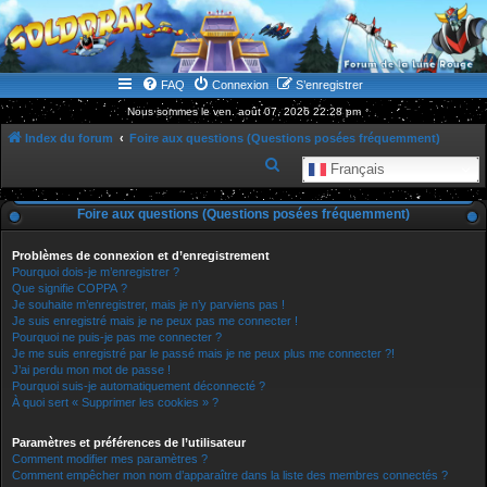
WWW.GOLDORAKGO.COM
le site de la Lune Rouge
FAQ
Connexion
S’enregistrer
Nous sommes le ven. août 07, 2026 22:28 pm
Index du forum
Foire aux questions (Questions posées fréquemment)
R
Français
e
Foire aux questions (Questions posées fréquemment)
c
h
Problèmes de connexion et d’enregistrement
e
Pourquoi dois-je m’enregistrer ?
Que signifie COPPA ?
r
Je souhaite m’enregistrer, mais je n’y parviens pas !
Je suis enregistré mais je ne peux pas me connecter !
c
Pourquoi ne puis-je pas me connecter ?
h
Je me suis enregistré par le passé mais je ne peux plus me connecter ?!
J’ai perdu mon mot de passe !
e
Pourquoi suis-je automatiquement déconnecté ?
r
À quoi sert « Supprimer les cookies » ?
Paramètres et préférences de l’utilisateur
Comment modifier mes paramètres ?
Comment empêcher mon nom d’apparaître dans la liste des membres connectés ?