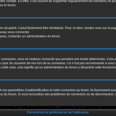
votre compte. En effet, il est courant de supprimer régulièrement les membres ne pos
sur le forum.
 récupéré, il peut facilement être réinitialisé. Pour ce faire, rendez vous sur la p
uveau vous connecter.
passe, contactez un administrateur du forum.
e connexion, vous ne resterez connecté que pendant une durée déterminée. Cela em
la case
Se souvenir de moi
lors de la connexion. Ce n’est pas recommandé si vous u
s cette case, cela signifie qu’un administrateur du forum a désactivé cette fonctionna
os paramètres d’authentification et votre connexion au forum. Ils fournissent aussi
ateur du forum. Si vous rencontrez des problèmes de connexion ou de déconnexion, l
Paramètres et préférences de l’utilisateur