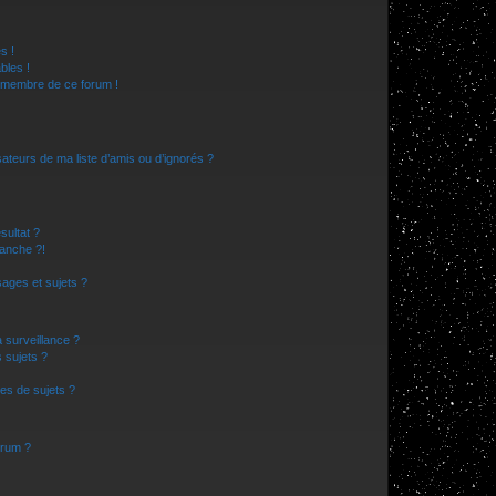
s !
bles !
n membre de ce forum !
ateurs de ma liste d’amis ou d’ignorés ?
sultat ?
anche ?!
ages et sujets ?
a surveillance ?
 sujets ?
es de sujets ?
orum ?