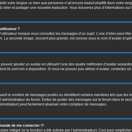
installé votre langue ou bien que personne n’ait encore traduit phpBB dans votre l
s à créer et partager une nouvelle traduction. Vous trouverez plus d’informations sur 
tilisateur ?
’utilisateur lorsque vous consultez les messages d’un sujet. L’une d’elles peut êtr
rum. La seconde image, souvent plus grande, est connue sous le nom d’avatar et 
s pouvez ajouter un avatar en utilisant l’une des quatre méthodes d’avatar suivantes 
ont ils sont mis à disposition. Si vous ne pouvez pas utiliser d’avatar, contactez un
diquent le nombre de messages postés ou identifient certains membres tels que les 
ar l’administrateur du forum. Évitez de poster des messages sur le forum dans le seu
ministrateur) peut facilement abaisser votre compteur de messages.
mande de me connecter !?
re intégré (si la fonction a été activée par l’administrateur). Ceci pour empêcher l’u