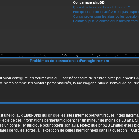
Concernant phpBB
Qui a développé ce logiciel de forum ?
Pourquoi la fonctionnalité X n’est pas dispon
Qui contacter pour les abus ou les questio
Comment puis-je contacter un administrateu
Problèmes de connexion et d’enregistrement
t avoir configuré les forums afin qu’il soit nécessaire de s’enregistrer pour poster
x invités comme les avatars personnalisés, la messagerie privée, l’envoi de courri
t une loi aux États-Unis qui dit que les sites Internet pouvant recueillir des infor
ollecte de ces informations permettant d’identifier un mineur de moins de 13 ans. S
tez un conseiller juridique pour obtenir son avis. Notez que phpBB Limited et les pr
égales de toutes sortes, à l’exception de celles mentionnées dans la question « Qui