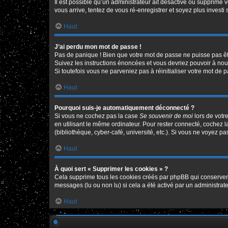
Il est possible qu’un administrateur ait désactivé ou supprimé 
vous arrive, tentez de vous ré-enregistrer et soyez plus investi 
Haut
J’ai perdu mon mot de passe !
Pas de panique ! Bien que votre mot de passe ne puisse pas être
Suivez les instructions énoncées et vous devriez pouvoir à no
Si toutefois vous ne parveniez pas à réinitialiser votre mot de 
Haut
Pourquoi suis-je automatiquement déconnecté ?
Si vous ne cochez pas la case
Se souvenir de moi
lors de votr
en utilisant le même ordinateur. Pour rester connecté, cochez 
(bibliothèque, cyber-café, université, etc.). Si vous ne voyez pa
Haut
À quoi sert « Supprimer les cookies » ?
Cela supprime tous les cookies créés par phpBB qui conservent v
messages (lu ou non lu) si cela a été activé par un administr
Haut