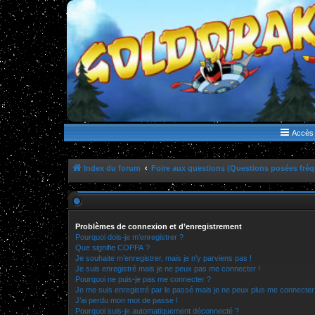
WWW.GOLDORAKGO.COM
le site de la Lune Rouge
Accès 
Index du forum
Foire aux questions (Questions posées fr
Problèmes de connexion et d’enregistrement
Pourquoi dois-je m’enregistrer ?
Que signifie COPPA ?
Je souhaite m’enregistrer, mais je n’y parviens pas !
Je suis enregistré mais je ne peux pas me connecter !
Pourquoi ne puis-je pas me connecter ?
Je me suis enregistré par le passé mais je ne peux plus me connecter
J’ai perdu mon mot de passe !
Pourquoi suis-je automatiquement déconnecté ?