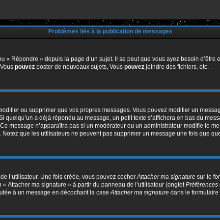
Problèmes liés à la publication de messages
u « Répondre » depuis la page d’un sujet. Il se peut que vous ayez besoin d’être e
: Vous
pouvez
poster de nouveaux sujets, Vous
pouvez
joindre des fichiers, etc.
modifier ou supprimer que vos propres messages. Vous pouvez modifier un message
quelqu’un a déjà répondu au message, un petit texte s’affichera en bas du message 
n. Ce message n’apparaîtra pas si un modérateur ou un administrateur modifie le mes
ive. Notez que les utilisateurs ne peuvent pas supprimer un message une fois que qu
e l’utilisateur. Une fois créée, vous pouvez cocher
Attacher ma signature
sur le f
 « Attacher ma signature » à partir du panneau de l’utilisateur (onglet
Préférences 
joutée à un message en décochant la case
Attacher ma signature
dans le formulaire