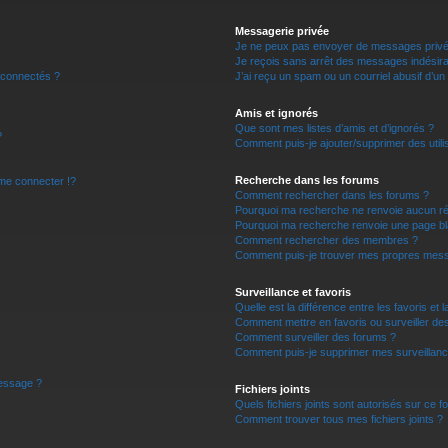
r
Messagerie privée
Je ne peux pas envoyer de messages privé
Je reçois sans arrêt des messages indésira
 connectés ?
J’ai reçu un spam ou un courriel abusif d’u
Amis et ignorés
Que sont mes listes d’amis et d’ignorés ?
?
Comment puis-je ajouter/supprimer des utilis
Recherche dans les forums
e connecter !?
Comment rechercher dans les forums ?
Pourquoi ma recherche ne renvoie aucun ré
Pourquoi ma recherche renvoie une page bl
Comment rechercher des membres ?
Comment puis-je trouver mes propres mess
Surveillance et favoris
Quelle est la différence entre les favoris et l
Comment mettre en favoris ou surveiller des
Comment surveiller des forums ?
Comment puis-je supprimer mes surveillanc
message ?
Fichiers joints
Quels fichiers joints sont autorisés sur ce f
Comment trouver tous mes fichiers joints ?