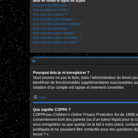
Mise en forme et types de sujets
Que sont les BBCodes ?
Puis-je utiliser le HTML ?
Que sont les smileys ?
Puis-je publier des images ?
Que sont les annonces globales ?
Que sont les annonces ?
Que sont les sujets épinglés ?
Que sont les sujets verrouillés ?
Que sont les icônes de sujet ?
Pourquoi dois-je m’enregistrer ?
Vous pouvez ne pas le faire, mais l’administrateur du forum peu
bénéficier de fonctionnalités supplémentaires inaccessibles au
création d’un compte est rapide et vivement conseillée.
Haut
Que signifie COPPA ?
COPPA (ou
Children’s Online Privacy Protection Act
de 1998) es
consentement écrit des parents (ou d’un tuteur légal) pour la c
vous enregistrez ou que quelqu’un le fait à votre place, contac
juridiques et ne sauraient être contactés pour des questions l
forum ? ».