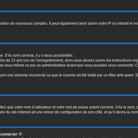
réation de nouveaux comptes. Il peut également avoir banni votre IP ou interdit le no
. S’ils sont corrects, il y a deux possibilités :
ins de 13 ans lors de l’enregistrement, alors vous devrez suivre les instructions r
par vous-même ou par un administrateur avant que vous puissiez vous connecter. Cet
rni une adresse incorrecte ou que le courriel ait été traité par un filtre anti-spam. 
iez que votre nom d’utilisateur et votre mot de passe soient corrects. S’ils le sont,
e du site Internet ait une erreur de configuration de son côté, et qu’il devra la corri
 connecter ?!