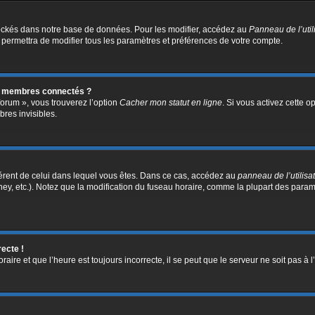
ockés dans notre base de données. Pour les modifier, accédez au
Panneau de l’util
 permettra de modifier tous les paramètres et préférences de votre compte.
s membres connectés ?
forum », vous trouverez l’option
Cacher mon statut en ligne
. Si vous activez cette o
res invisibles.
ifférent de celui dans lequel vous êtes. Dans ce cas, accédez au
panneau de l’utilisa
ney, etc.). Notez que la modification du fuseau horaire, comme la plupart des para
recte !
aire et que l’heure est toujours incorrecte, il se peut que le serveur ne soit pas à