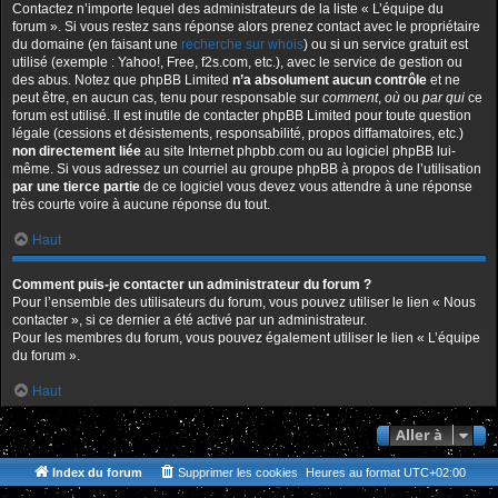
Contactez n’importe lequel des administrateurs de la liste « L’équipe du
forum ». Si vous restez sans réponse alors prenez contact avec le propriétaire
du domaine (en faisant une
recherche sur whois
) ou si un service gratuit est
utilisé (exemple : Yahoo!, Free, f2s.com, etc.), avec le service de gestion ou
des abus. Notez que phpBB Limited
n’a absolument aucun contrôle
et ne
peut être, en aucun cas, tenu pour responsable sur
comment
,
où
ou
par qui
ce
forum est utilisé. Il est inutile de contacter phpBB Limited pour toute question
légale (cessions et désistements, responsabilité, propos diffamatoires, etc.)
non directement liée
au site Internet phpbb.com ou au logiciel phpBB lui-
même. Si vous adressez un courriel au groupe phpBB à propos de l’utilisation
par une tierce partie
de ce logiciel vous devez vous attendre à une réponse
très courte voire à aucune réponse du tout.
Haut
Comment puis-je contacter un administrateur du forum ?
Pour l’ensemble des utilisateurs du forum, vous pouvez utiliser le lien « Nous
contacter », si ce dernier a été activé par un administrateur.
Pour les membres du forum, vous pouvez également utiliser le lien « L’équipe
du forum ».
Haut
Aller à
Index du forum
Supprimer les cookies
Heures au format
UTC+02:00