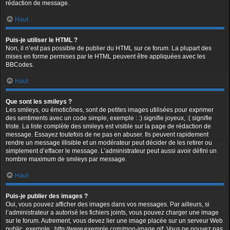
rédaction de message.
Haut
Puis-je utiliser le HTML ?
Non, il n’est pas possible de publier du HTML sur ce forum. La plupart des
mises en forme permises par le HTML peuvent être appliquées avec les
BBCodes.
Haut
Que sont les smileys ?
Les smileys, ou émoticônes, sont de petites images utilisées pour exprimer
des sentiments avec un code simple, exemple : :) signifie joyeux, :( signifie
triste. La liste complète des smileys est visible sur la page de rédaction de
message. Essayez toutefois de ne pas en abuser. Ils peuvent rapidement
rendre un message illisible et un modérateur peut décider de les retirer ou
simplement d’effacer le message. L’administrateur peut aussi avoir défini un
nombre maximum de smileys par message.
Haut
Puis-je publier des images ?
Oui, vous pouvez afficher des images dans vos messages. Par ailleurs, si
l’administrateur a autorisé les fichiers joints, vous pouvez charger une image
sur le forum. Autrement, vous devez lier une image placée sur un serveur Web
public, exemple : http://www.exemple.com/mon-image.gif. Vous ne pouvez pas