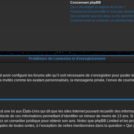
Concernant phpBB
Qui a développé ce logiciel de forum ?
Pourquoi la fonctionnalité X n’est pas dispon
Qui contacter pour les abus ou les questio
Comment puis-je contacter un administrateu
Problèmes de connexion et d’enregistrement
t avoir configuré les forums afin qu’il soit nécessaire de s’enregistrer pour poster
x invités comme les avatars personnalisés, la messagerie privée, l’envoi de courri
t une loi aux États-Unis qui dit que les sites Internet pouvant recueillir des infor
ollecte de ces informations permettant d’identifier un mineur de moins de 13 ans. S
tez un conseiller juridique pour obtenir son avis. Notez que phpBB Limited et les pr
égales de toutes sortes, à l’exception de celles mentionnées dans la question « Qui