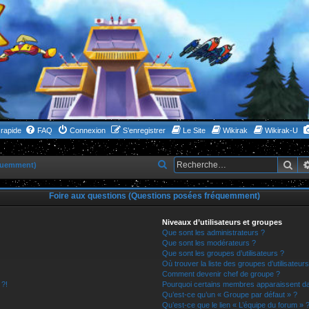
rapide
FAQ
Connexion
S’enregistrer
Le Site
Wikirak
Wikirak-U
Rec
R
équemment)
e
Foire aux questions (Questions posées fréquemment)
c
h
Niveaux d’utilisateurs et groupes
e
Que sont les administrateurs ?
Que sont les modérateurs ?
r
Que sont les groupes d’utilisateurs ?
Où trouver la liste des groupes d’utilisateur
c
Comment devenir chef de groupe ?
h
 ?!
Pourquoi certains membres apparaissent dan
Qu’est-ce qu’un « Groupe par défaut » ?
e
Qu’est-ce que le lien « L’équipe du forum » 