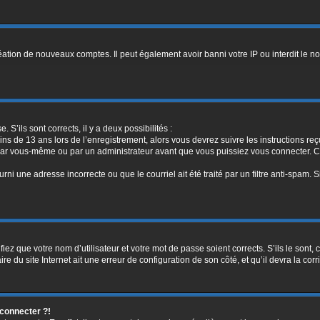
réation de nouveaux comptes. Il peut également avoir banni votre IP ou interdit le no
. S’ils sont corrects, il y a deux possibilités :
ins de 13 ans lors de l’enregistrement, alors vous devrez suivre les instructions r
par vous-même ou par un administrateur avant que vous puissiez vous connecter. Cet
rni une adresse incorrecte ou que le courriel ait été traité par un filtre anti-spam. 
iez que votre nom d’utilisateur et votre mot de passe soient corrects. S’ils le sont,
e du site Internet ait une erreur de configuration de son côté, et qu’il devra la corri
 connecter ?!