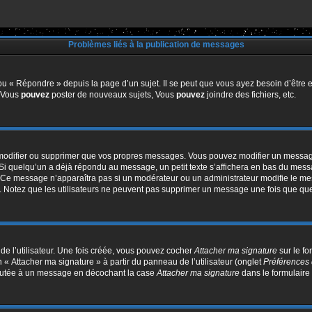
Problèmes liés à la publication de messages
u « Répondre » depuis la page d’un sujet. Il se peut que vous ayez besoin d’être e
: Vous
pouvez
poster de nouveaux sujets, Vous
pouvez
joindre des fichiers, etc.
modifier ou supprimer que vos propres messages. Vous pouvez modifier un message
quelqu’un a déjà répondu au message, un petit texte s’affichera en bas du message 
n. Ce message n’apparaîtra pas si un modérateur ou un administrateur modifie le mes
ive. Notez que les utilisateurs ne peuvent pas supprimer un message une fois que qu
e l’utilisateur. Une fois créée, vous pouvez cocher
Attacher ma signature
sur le f
 « Attacher ma signature » à partir du panneau de l’utilisateur (onglet
Préférences 
joutée à un message en décochant la case
Attacher ma signature
dans le formulaire