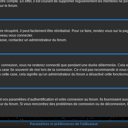
votre compte. En effet, il est courant de supprimer régulièrement les membres ne pos
sur le forum.
 récupéré, il peut facilement être réinitialisé. Pour ce faire, rendez vous sur la p
uveau vous connecter.
passe, contactez un administrateur du forum.
e connexion, vous ne resterez connecté que pendant une durée déterminée. Cela em
la case
Se souvenir de moi
lors de la connexion. Ce n’est pas recommandé si vous u
s cette case, cela signifie qu’un administrateur du forum a désactivé cette fonctionna
os paramètres d’authentification et votre connexion au forum. Ils fournissent aussi
ateur du forum. Si vous rencontrez des problèmes de connexion ou de déconnexion, l
Paramètres et préférences de l’utilisateur