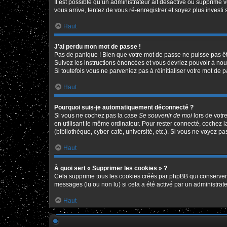
Il est possible qu’un administrateur ait désactivé ou supprimé 
vous arrive, tentez de vous ré-enregistrer et soyez plus investi 
Haut
J’ai perdu mon mot de passe !
Pas de panique ! Bien que votre mot de passe ne puisse pas être
Suivez les instructions énoncées et vous devriez pouvoir à no
Si toutefois vous ne parveniez pas à réinitialiser votre mot de 
Haut
Pourquoi suis-je automatiquement déconnecté ?
Si vous ne cochez pas la case
Se souvenir de moi
lors de votr
en utilisant le même ordinateur. Pour rester connecté, cochez 
(bibliothèque, cyber-café, université, etc.). Si vous ne voyez pa
Haut
À quoi sert « Supprimer les cookies » ?
Cela supprime tous les cookies créés par phpBB qui conservent v
messages (lu ou non lu) si cela a été activé par un administr
Haut