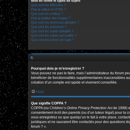
Mise en forme et types de sujets
Que sont les BBCodes ?
Puis-je utiliser le HTML ?
Que sont les smileys ?
Puis-je publier des images ?
Que sont les annonces globales ?
Que sont les annonces ?
Que sont les sujets épinglés ?
Que sont les sujets verrouillés ?
Que sont les icônes de sujet ?
Pourquoi dois-je m’enregistrer ?
Vous pouvez ne pas le faire, mais l’administrateur du forum peu
bénéficier de fonctionnalités supplémentaires inaccessibles au
création d’un compte est rapide et vivement conseillée.
Haut
Que signifie COPPA ?
COPPA (ou
Children’s Online Privacy Protection Act
de 1998) es
consentement écrit des parents (ou d’un tuteur légal) pour la c
vous enregistrez ou que quelqu’un le fait à votre place, contac
juridiques et ne sauraient être contactés pour des questions l
forum ? ».