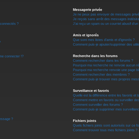
r
Messagerie privée
Je ne peux pas envoyer de messages privé
Je reçois sans arrêt des messages indésira
 connectés ?
J’ai reçu un spam ou un courriel abusif d’u
Amis et ignorés
Que sont mes listes d’amis et d’ignorés ?
?
Comment puis-je ajouter/supprimer des utilis
Recherche dans les forums
e connecter !?
Comment rechercher dans les forums ?
Pourquoi ma recherche ne renvoie aucun ré
Pourquoi ma recherche renvoie une page bl
Comment rechercher des membres ?
Comment puis-je trouver mes propres mess
Surveillance et favoris
Quelle est la différence entre les favoris et l
Comment mettre en favoris ou surveiller des
Comment surveiller des forums ?
Comment puis-je supprimer mes surveillanc
message ?
Fichiers joints
Quels fichiers joints sont autorisés sur ce f
Comment trouver tous mes fichiers joints ?