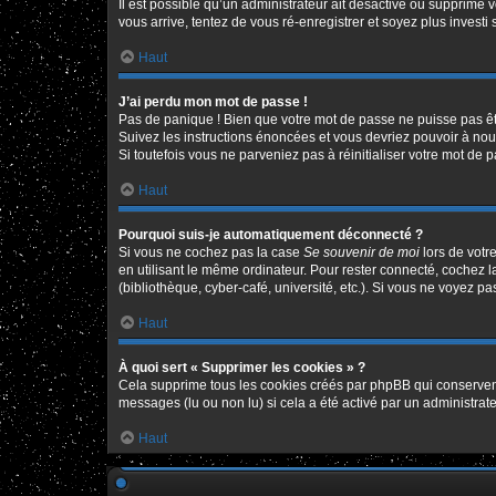
Il est possible qu’un administrateur ait désactivé ou supprimé 
vous arrive, tentez de vous ré-enregistrer et soyez plus investi 
Haut
J’ai perdu mon mot de passe !
Pas de panique ! Bien que votre mot de passe ne puisse pas être
Suivez les instructions énoncées et vous devriez pouvoir à no
Si toutefois vous ne parveniez pas à réinitialiser votre mot de 
Haut
Pourquoi suis-je automatiquement déconnecté ?
Si vous ne cochez pas la case
Se souvenir de moi
lors de votr
en utilisant le même ordinateur. Pour rester connecté, cochez 
(bibliothèque, cyber-café, université, etc.). Si vous ne voyez pa
Haut
À quoi sert « Supprimer les cookies » ?
Cela supprime tous les cookies créés par phpBB qui conservent v
messages (lu ou non lu) si cela a été activé par un administr
Haut