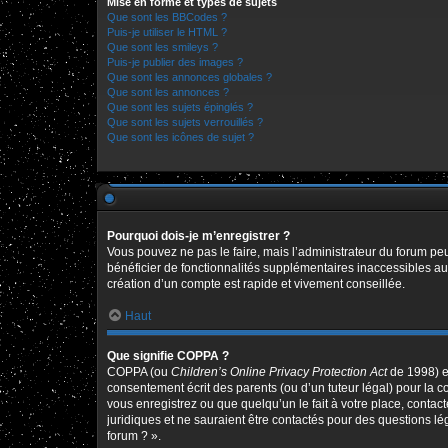
Mise en forme et types de sujets
Que sont les BBCodes ?
Puis-je utiliser le HTML ?
Que sont les smileys ?
Puis-je publier des images ?
Que sont les annonces globales ?
Que sont les annonces ?
Que sont les sujets épinglés ?
Que sont les sujets verrouillés ?
Que sont les icônes de sujet ?
Pourquoi dois-je m’enregistrer ?
Vous pouvez ne pas le faire, mais l’administrateur du forum peu
bénéficier de fonctionnalités supplémentaires inaccessibles au
création d’un compte est rapide et vivement conseillée.
Haut
Que signifie COPPA ?
COPPA (ou
Children’s Online Privacy Protection Act
de 1998) es
consentement écrit des parents (ou d’un tuteur légal) pour la c
vous enregistrez ou que quelqu’un le fait à votre place, contac
juridiques et ne sauraient être contactés pour des questions l
forum ? ».