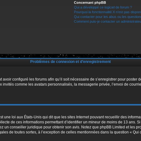
Concernant phpBB
Qui a développé ce logiciel de forum ?
Pourquoi la fonctionnalité X n’est pas dispon
Qui contacter pour les abus ou les questio
Comment puis-je contacter un administrateu
Problèmes de connexion et d’enregistrement
t avoir configuré les forums afin qu’il soit nécessaire de s’enregistrer pour poster
x invités comme les avatars personnalisés, la messagerie privée, l’envoi de courri
t une loi aux États-Unis qui dit que les sites Internet pouvant recueillir des infor
ollecte de ces informations permettant d’identifier un mineur de moins de 13 ans. S
tez un conseiller juridique pour obtenir son avis. Notez que phpBB Limited et les pr
égales de toutes sortes, à l’exception de celles mentionnées dans la question « Qui