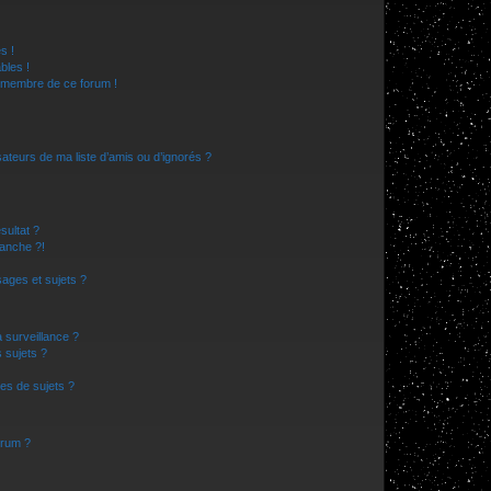
s !
bles !
n membre de ce forum !
ateurs de ma liste d’amis ou d’ignorés ?
sultat ?
anche ?!
ages et sujets ?
a surveillance ?
 sujets ?
es de sujets ?
orum ?