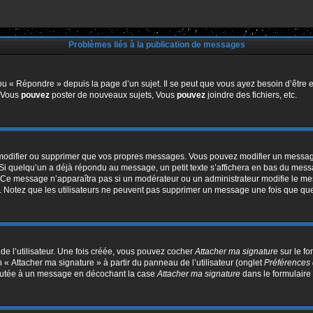
Problèmes liés à la publication de messages
u « Répondre » depuis la page d’un sujet. Il se peut que vous ayez besoin d’être e
: Vous
pouvez
poster de nouveaux sujets, Vous
pouvez
joindre des fichiers, etc.
modifier ou supprimer que vos propres messages. Vous pouvez modifier un message
quelqu’un a déjà répondu au message, un petit texte s’affichera en bas du message 
n. Ce message n’apparaîtra pas si un modérateur ou un administrateur modifie le mes
ive. Notez que les utilisateurs ne peuvent pas supprimer un message une fois que qu
e l’utilisateur. Une fois créée, vous pouvez cocher
Attacher ma signature
sur le f
 « Attacher ma signature » à partir du panneau de l’utilisateur (onglet
Préférences 
joutée à un message en décochant la case
Attacher ma signature
dans le formulaire