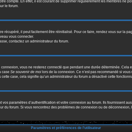
votre compte. En effet, il est courant de supprimer régulièrement les membres ne pos
sur le forum.
 récupéré, il peut facilement être réinitialisé. Pour ce faire, rendez vous sur la p
uveau vous connecter.
passe, contactez un administrateur du forum.
e connexion, vous ne resterez connecté que pendant une durée déterminée. Cela em
la case
Se souvenir de moi
lors de la connexion. Ce n’est pas recommandé si vous u
s cette case, cela signifie qu’un administrateur du forum a désactivé cette fonctionna
os paramètres d’authentification et votre connexion au forum. Ils fournissent aussi
ateur du forum. Si vous rencontrez des problèmes de connexion ou de déconnexion, l
Paramètres et préférences de l’utilisateur