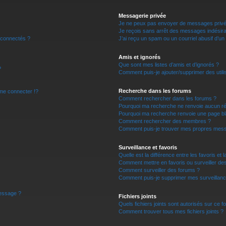
r
Messagerie privée
Je ne peux pas envoyer de messages privé
Je reçois sans arrêt des messages indésira
 connectés ?
J’ai reçu un spam ou un courriel abusif d’u
Amis et ignorés
Que sont mes listes d’amis et d’ignorés ?
?
Comment puis-je ajouter/supprimer des utilis
Recherche dans les forums
e connecter !?
Comment rechercher dans les forums ?
Pourquoi ma recherche ne renvoie aucun ré
Pourquoi ma recherche renvoie une page bl
Comment rechercher des membres ?
Comment puis-je trouver mes propres mess
Surveillance et favoris
Quelle est la différence entre les favoris et l
Comment mettre en favoris ou surveiller des
Comment surveiller des forums ?
Comment puis-je supprimer mes surveillanc
message ?
Fichiers joints
Quels fichiers joints sont autorisés sur ce f
Comment trouver tous mes fichiers joints ?