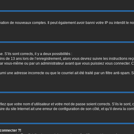
réation de nouveaux comptes. Il peut également avoir banni votre IP ou interdit le no
. S’ils sont corrects, il y a deux possibilités :
ins de 13 ans lors de l’enregistrement, alors vous devrez suivre les instructions r
par vous-même ou par un administrateur avant que vous puissiez vous connecter. Cet
rni une adresse incorrecte ou que le courriel ait été traité par un filtre anti-spam. 
iez que votre nom d’utilisateur et votre mot de passe soient corrects. S’ils le sont,
e du site Internet ait une erreur de configuration de son côté, et qu’il devra la corri
 connecter ?!