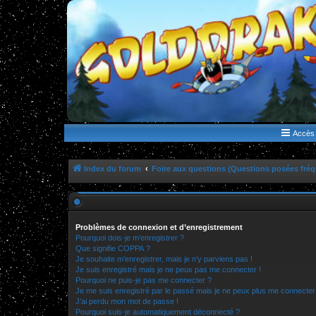
WWW.GOLDORAKGO.COM
le site de la Lune Rouge
Accès 
Index du forum
Foire aux questions (Questions posées fr
Problèmes de connexion et d’enregistrement
Pourquoi dois-je m’enregistrer ?
Que signifie COPPA ?
Je souhaite m’enregistrer, mais je n’y parviens pas !
Je suis enregistré mais je ne peux pas me connecter !
Pourquoi ne puis-je pas me connecter ?
Je me suis enregistré par le passé mais je ne peux plus me connecter
J’ai perdu mon mot de passe !
Pourquoi suis-je automatiquement déconnecté ?