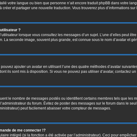
installé votre langue ou bien que personne n’ait encore traduit phpBB dans votre l
s à créer et partager une nouvelle traduction. Vous trouverez plus d’informations sur 
tilisateur ?
’utilisateur lorsque vous consultez les messages d’un sujet. L’une d’elles peut êtr
rum. La seconde image, souvent plus grande, est connue sous le nom d’avatar et 
s pouvez ajouter un avatar en utilisant l’une des quatre méthodes d’avatar suivantes 
ont ils sont mis à disposition. Si vous ne pouvez pas utiliser d’avatar, contactez un
diquent le nombre de messages postés ou identifient certains membres tels que les 
ar l’administrateur du forum. Évitez de poster des messages sur le forum dans le seu
ministrateur) peut facilement abaisser votre compteur de messages.
mande de me connecter !?
re intégré (si la fonction a été activée par l’administrateur). Ceci pour empêcher l’u