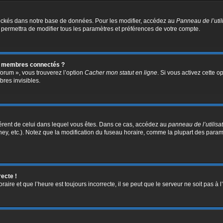
ockés dans notre base de données. Pour les modifier, accédez au
Panneau de l’util
 permettra de modifier tous les paramètres et préférences de votre compte.
s membres connectés ?
forum », vous trouverez l’option
Cacher mon statut en ligne
. Si vous activez cette o
res invisibles.
ifférent de celui dans lequel vous êtes. Dans ce cas, accédez au
panneau de l’utilisa
ney, etc.). Notez que la modification du fuseau horaire, comme la plupart des para
recte !
aire et que l’heure est toujours incorrecte, il se peut que le serveur ne soit pas à