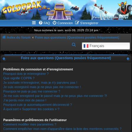
WWW.GOLDORAKGO.COM
le site de la Lune Rouge
FAQ
Connexion
S’enregistrer
Nous sommes le sam. août 08, 2026 23:18 pm
Index du forum
Foire aux questions (Questions posées fréquemment)
R
Français
e
Foire aux questions (Questions posées fréquemment)
c
h
Problèmes de connexion et d’enregistrement
e
Pourquoi dois-je m’enregistrer ?
Que signifie COPPA ?
r
Je souhaite m’enregistrer, mais je n’y parviens pas !
Je suis enregistré mais je ne peux pas me connecter !
c
Pourquoi ne puis-je pas me connecter ?
h
Je me suis enregistré par le passé mais je ne peux plus me connecter ?!
J’ai perdu mon mot de passe !
e
Pourquoi suis-je automatiquement déconnecté ?
r
À quoi sert « Supprimer les cookies » ?
Paramètres et préférences de l’utilisateur
Comment modifier mes paramètres ?
Comment empêcher mon nom d’apparaître dans la liste des membres connectés ?