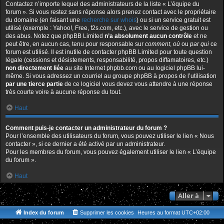
Contactez n’importe lequel des administrateurs de la liste « L’équipe du
forum ». Si vous restez sans réponse alors prenez contact avec le propriétaire
du domaine (en faisant une
recherche sur whois
) ou si un service gratuit est
utilisé (exemple : Yahoo!, Free, f2s.com, etc.), avec le service de gestion ou
des abus. Notez que phpBB Limited
n’a absolument aucun contrôle
et ne
peut être, en aucun cas, tenu pour responsable sur
comment
,
où
ou
par qui
ce
forum est utilisé. Il est inutile de contacter phpBB Limited pour toute question
légale (cessions et désistements, responsabilité, propos diffamatoires, etc.)
non directement liée
au site Internet phpbb.com ou au logiciel phpBB lui-
même. Si vous adressez un courriel au groupe phpBB à propos de l’utilisation
par une tierce partie
de ce logiciel vous devez vous attendre à une réponse
très courte voire à aucune réponse du tout.
Haut
Comment puis-je contacter un administrateur du forum ?
Pour l’ensemble des utilisateurs du forum, vous pouvez utiliser le lien « Nous
contacter », si ce dernier a été activé par un administrateur.
Pour les membres du forum, vous pouvez également utiliser le lien « L’équipe
du forum ».
Haut
Aller à
Index du forum
Supprimer les cookies
Heures au format
UTC+02:00