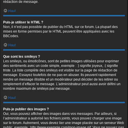
rédaction de message.
Haut
Puis-je utiliser le HTML ?
Non, il n’est pas possible de publier du HTML sur ce forum. La plupart des
mises en forme permises par le HTML peuvent être appliquées avec les
BBCodes.
Haut
Que sont les smileys ?
Les smileys, ou émoticônes, sont de petites images utilisées pour exprimer
des sentiments avec un code simple, exemple : :) signifie joyeux, :( signifie
triste. La liste complète des smileys est visible sur la page de rédaction de
message. Essayez toutefois de ne pas en abuser. Ils peuvent rapidement
rendre un message illisible et un modérateur peut décider de les retirer ou
simplement d’effacer le message. L’administrateur peut aussi avoir défini un
nombre maximum de smileys par message.
Haut
Puis-je publier des images ?
Oui, vous pouvez afficher des images dans vos messages. Par ailleurs, si
l’administrateur a autorisé les fichiers joints, vous pouvez charger une image
sur le forum. Autrement, vous devez lier une image placée sur un serveur Web
public, exemple : http://www.exemple.com/mon-image.gif. Vous ne pouvez pas