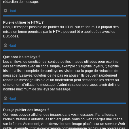
rédaction de message.
Haut
Puis-je utiliser le HTML ?
Non, il n’est pas possible de publier du HTML sur ce forum. La plupart des
mises en forme permises par le HTML peuvent être appliquées avec les
BBCodes.
Haut
Que sont les smileys ?
Les smileys, ou émoticônes, sont de petites images utilisées pour exprimer
des sentiments avec un code simple, exemple : :) signifie joyeux, :( signifie
triste. La liste complète des smileys est visible sur la page de rédaction de
message. Essayez toutefois de ne pas en abuser. Ils peuvent rapidement
rendre un message illisible et un modérateur peut décider de les retirer ou
simplement d’effacer le message. L’administrateur peut aussi avoir défini un
nombre maximum de smileys par message.
Haut
Puis-je publier des images ?
Oui, vous pouvez afficher des images dans vos messages. Par ailleurs, si
l’administrateur a autorisé les fichiers joints, vous pouvez charger une image
sur le forum. Autrement, vous devez lier une image placée sur un serveur Web
public, exemple : http://www.exemple.com/mon-image.gif. Vous ne pouvez pas