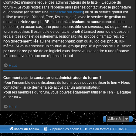
Contactez n’importe lequel des administrateurs de la liste « L’équipe du
forum ». Si vous restez sans réponse alors prenez contact avec le propriétaire
du domaine (en faisant une
recherche sur whois
) ou si un service gratuit est
utilisé (exemple : Yahoo!, Free, f2s.com, etc.), avec le service de gestion ou
des abus. Notez que phpBB Limited
n’a absolument aucun contrôle
et ne
peut être, en aucun cas, tenu pour responsable sur
comment
,
où
ou
par qui
ce
forum est utilisé. Il est inutile de contacter phpBB Limited pour toute question
légale (cessions et désistements, responsabilité, propos diffamatoires, etc.)
non directement liée
au site Internet phpbb.com ou au logiciel phpBB lui-
même. Si vous adressez un courriel au groupe phpBB à propos de l’utilisation
par une tierce partie
de ce logiciel vous devez vous attendre à une réponse
très courte voire à aucune réponse du tout.
Haut
Comment puis-je contacter un administrateur du forum ?
Pour l’ensemble des utilisateurs du forum, vous pouvez utiliser le lien « Nous
contacter », si ce dernier a été activé par un administrateur.
Pour les membres du forum, vous pouvez également utiliser le lien « L’équipe
du forum ».
Haut
Aller à
Index du forum
Supprimer les cookies
Heures au format
UTC+02:00