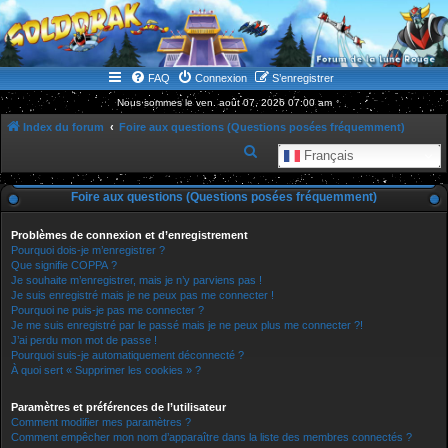
WWW.GOLDORAKGO.COM
le site de la Lune Rouge
FAQ
Connexion
S’enregistrer
Nous sommes le ven. août 07, 2026 07:00 am
Index du forum
Foire aux questions (Questions posées fréquemment)
R
Français
e
Foire aux questions (Questions posées fréquemment)
c
h
Problèmes de connexion et d’enregistrement
e
Pourquoi dois-je m’enregistrer ?
Que signifie COPPA ?
r
Je souhaite m’enregistrer, mais je n’y parviens pas !
Je suis enregistré mais je ne peux pas me connecter !
c
Pourquoi ne puis-je pas me connecter ?
h
Je me suis enregistré par le passé mais je ne peux plus me connecter ?!
J’ai perdu mon mot de passe !
e
Pourquoi suis-je automatiquement déconnecté ?
r
À quoi sert « Supprimer les cookies » ?
Paramètres et préférences de l’utilisateur
Comment modifier mes paramètres ?
Comment empêcher mon nom d’apparaître dans la liste des membres connectés ?