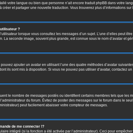
installé votre langue ou bien que personne n’ait encore traduit phpBB dans votre l
s à créer et partager une nouvelle traduction. Vous trouverez plus d’informations sur 
tilisateur ?
’utilisateur lorsque vous consultez les messages d’un sujet. L’une d’elles peut êtr
rum. La seconde image, souvent plus grande, est connue sous le nom d’avatar et 
s pouvez ajouter un avatar en utilisant l’une des quatre méthodes d’avatar suivantes 
ont ils sont mis à disposition. Si vous ne pouvez pas utiliser d’avatar, contactez un
diquent le nombre de messages postés ou identifient certains membres tels que les 
ar l’administrateur du forum. Évitez de poster des messages sur le forum dans le seu
ministrateur) peut facilement abaisser votre compteur de messages.
mande de me connecter !?
re intégré (si la fonction a été activée par l’administrateur). Ceci pour empêcher l’u