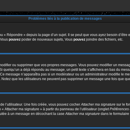
Problèmes liés à la publication de messages
u « Répondre » depuis la page d’un sujet. Il se peut que vous ayez besoin d’être e
: Vous
pouvez
poster de nouveaux sujets, Vous
pouvez
joindre des fichiers, etc.
modifier ou supprimer que vos propres messages. Vous pouvez modifier un message
quelqu’un a déjà répondu au message, un petit texte s’affichera en bas du message 
n. Ce message n’apparaîtra pas si un modérateur ou un administrateur modifie le mes
ive. Notez que les utilisateurs ne peuvent pas supprimer un message une fois que qu
e l’utilisateur. Une fois créée, vous pouvez cocher
Attacher ma signature
sur le f
 « Attacher ma signature » à partir du panneau de l’utilisateur (onglet
Préférences 
joutée à un message en décochant la case
Attacher ma signature
dans le formulaire