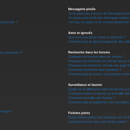
r
Messagerie privée
Je ne peux pas envoyer de messages privé
Je reçois sans arrêt des messages indésira
 connectés ?
J’ai reçu un spam ou un courriel abusif d’u
Amis et ignorés
Que sont mes listes d’amis et d’ignorés ?
?
Comment puis-je ajouter/supprimer des utilis
Recherche dans les forums
e connecter !?
Comment rechercher dans les forums ?
Pourquoi ma recherche ne renvoie aucun ré
Pourquoi ma recherche renvoie une page bl
Comment rechercher des membres ?
Comment puis-je trouver mes propres mess
Surveillance et favoris
Quelle est la différence entre les favoris et l
Comment mettre en favoris ou surveiller des
Comment surveiller des forums ?
Comment puis-je supprimer mes surveillanc
message ?
Fichiers joints
Quels fichiers joints sont autorisés sur ce f
Comment trouver tous mes fichiers joints ?