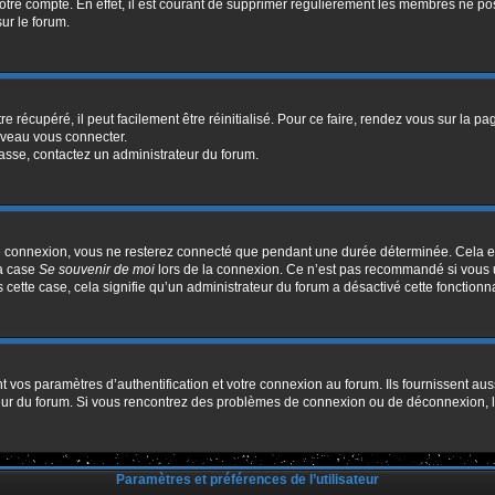
votre compte. En effet, il est courant de supprimer régulièrement les membres ne pos
sur le forum.
 récupéré, il peut facilement être réinitialisé. Pour ce faire, rendez vous sur la p
uveau vous connecter.
passe, contactez un administrateur du forum.
e connexion, vous ne resterez connecté que pendant une durée déterminée. Cela em
la case
Se souvenir de moi
lors de la connexion. Ce n’est pas recommandé si vous u
s cette case, cela signifie qu’un administrateur du forum a désactivé cette fonctionna
os paramètres d’authentification et votre connexion au forum. Ils fournissent aussi
ateur du forum. Si vous rencontrez des problèmes de connexion ou de déconnexion, l
Paramètres et préférences de l’utilisateur