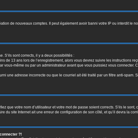
réation de nouveaux comptes. Il peut également avoir banni votre IP ou interdit le no
. S’ils sont corrects, il y a deux possibilités :
ins de 13 ans lors de l’enregistrement, alors vous devrez suivre les instructions r
par vous-même ou par un administrateur avant que vous puissiez vous connecter. Cet
rni une adresse incorrecte ou que le courriel ait été traité par un filtre anti-spam. 
iez que votre nom d’utilisateur et votre mot de passe soient corrects. S’ils le sont,
e du site Internet ait une erreur de configuration de son côté, et qu’il devra la corri
 connecter ?!