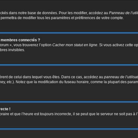
ockés dans notre base de données. Pour les modifier, accédez au
Panneau de l’util
 permettra de modifier tous les paramètres et préférences de votre compte.
s membres connectés ?
forum », vous trouverez l’option
Cacher mon statut en ligne
. Si vous activez cette o
res invisibles.
ifférent de celui dans lequel vous êtes. Dans ce cas, accédez au
panneau de l’utilisa
ney, etc.). Notez que la modification du fuseau horaire, comme la plupart des para
recte !
aire et que l’heure est toujours incorrecte, il se peut que le serveur ne soit pas à