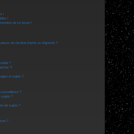
s !
bles !
n membre de ce forum !
ateurs de ma liste d’amis ou d’ignorés ?
sultat ?
anche ?!
ages et sujets ?
a surveillance ?
 sujets ?
es de sujets ?
orum ?