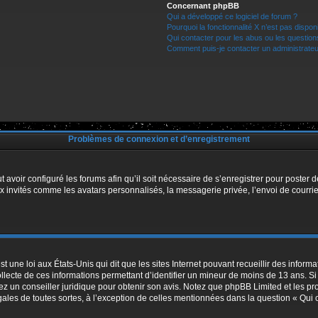
Concernant phpBB
Qui a développé ce logiciel de forum ?
Pourquoi la fonctionnalité X n’est pas dispon
Qui contacter pour les abus ou les questio
Comment puis-je contacter un administrateu
Problèmes de connexion et d’enregistrement
t avoir configuré les forums afin qu’il soit nécessaire de s’enregistrer pour poster
x invités comme les avatars personnalisés, la messagerie privée, l’envoi de courri
t une loi aux États-Unis qui dit que les sites Internet pouvant recueillir des infor
ollecte de ces informations permettant d’identifier un mineur de moins de 13 ans. S
tez un conseiller juridique pour obtenir son avis. Notez que phpBB Limited et les pr
égales de toutes sortes, à l’exception de celles mentionnées dans la question « Qui