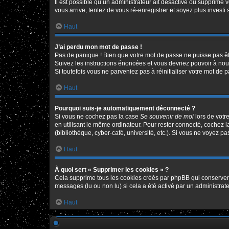
Il est possible qu’un administrateur ait désactivé ou supprimé 
vous arrive, tentez de vous ré-enregistrer et soyez plus investi 
Haut
J’ai perdu mon mot de passe !
Pas de panique ! Bien que votre mot de passe ne puisse pas être
Suivez les instructions énoncées et vous devriez pouvoir à no
Si toutefois vous ne parveniez pas à réinitialiser votre mot de 
Haut
Pourquoi suis-je automatiquement déconnecté ?
Si vous ne cochez pas la case
Se souvenir de moi
lors de votr
en utilisant le même ordinateur. Pour rester connecté, cochez 
(bibliothèque, cyber-café, université, etc.). Si vous ne voyez pa
Haut
À quoi sert « Supprimer les cookies » ?
Cela supprime tous les cookies créés par phpBB qui conservent v
messages (lu ou non lu) si cela a été activé par un administr
Haut