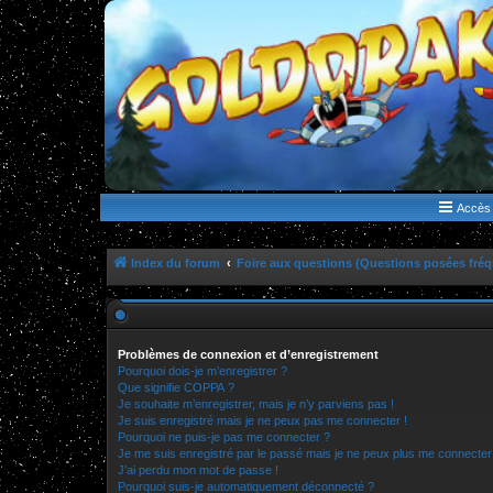
WWW.GOLDORAKGO.COM
le site de la Lune Rouge
Accès 
Index du forum
Foire aux questions (Questions posées fr
Problèmes de connexion et d’enregistrement
Pourquoi dois-je m’enregistrer ?
Que signifie COPPA ?
Je souhaite m’enregistrer, mais je n’y parviens pas !
Je suis enregistré mais je ne peux pas me connecter !
Pourquoi ne puis-je pas me connecter ?
Je me suis enregistré par le passé mais je ne peux plus me connecter
J’ai perdu mon mot de passe !
Pourquoi suis-je automatiquement déconnecté ?