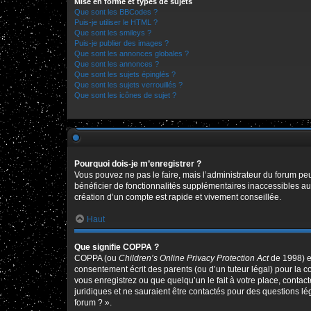
Mise en forme et types de sujets
Que sont les BBCodes ?
Puis-je utiliser le HTML ?
Que sont les smileys ?
Puis-je publier des images ?
Que sont les annonces globales ?
Que sont les annonces ?
Que sont les sujets épinglés ?
Que sont les sujets verrouillés ?
Que sont les icônes de sujet ?
Pourquoi dois-je m’enregistrer ?
Vous pouvez ne pas le faire, mais l’administrateur du forum peu
bénéficier de fonctionnalités supplémentaires inaccessibles au
création d’un compte est rapide et vivement conseillée.
Haut
Que signifie COPPA ?
COPPA (ou
Children’s Online Privacy Protection Act
de 1998) es
consentement écrit des parents (ou d’un tuteur légal) pour la c
vous enregistrez ou que quelqu’un le fait à votre place, contac
juridiques et ne sauraient être contactés pour des questions l
forum ? ».