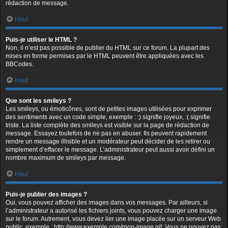
rédaction de message.
Haut
Puis-je utiliser le HTML ?
Non, il n’est pas possible de publier du HTML sur ce forum. La plupart des
mises en forme permises par le HTML peuvent être appliquées avec les
BBCodes.
Haut
Que sont les smileys ?
Les smileys, ou émoticônes, sont de petites images utilisées pour exprimer
des sentiments avec un code simple, exemple : :) signifie joyeux, :( signifie
triste. La liste complète des smileys est visible sur la page de rédaction de
message. Essayez toutefois de ne pas en abuser. Ils peuvent rapidement
rendre un message illisible et un modérateur peut décider de les retirer ou
simplement d’effacer le message. L’administrateur peut aussi avoir défini un
nombre maximum de smileys par message.
Haut
Puis-je publier des images ?
Oui, vous pouvez afficher des images dans vos messages. Par ailleurs, si
l’administrateur a autorisé les fichiers joints, vous pouvez charger une image
sur le forum. Autrement, vous devez lier une image placée sur un serveur Web
public, exemple : http://www.exemple.com/mon-image.gif. Vous ne pouvez pas