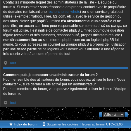
Contactez n’importe lequel des administrateurs de la liste « L’équipe du
forum ». Si vous restez sans réponse alors prenez contact avec le propriétaire
du domaine (en faisant une
recherche sur whois
) ou si un service gratuit est
utilisé (exemple : Yahoo!, Free, f2s.com, etc.), avec le service de gestion ou
des abus. Notez que phpBB Limited
n’a absolument aucun contrôle
et ne
peut être, en aucun cas, tenu pour responsable sur
comment
,
où
ou
par qui
ce
forum est utilisé. Il est inutile de contacter phpBB Limited pour toute question
légale (cessions et désistements, responsabilité, propos diffamatoires, etc.)
non directement liée
au site Internet phpbb.com ou au logiciel phpBB lui-
même. Si vous adressez un courriel au groupe phpBB à propos de l’utilisation
par une tierce partie
de ce logiciel vous devez vous attendre à une réponse
très courte voire à aucune réponse du tout.
Haut
Comment puis-je contacter un administrateur du forum ?
Pour l’ensemble des utilisateurs du forum, vous pouvez utiliser le lien « Nous
contacter », si ce dernier a été activé par un administrateur.
Pour les membres du forum, vous pouvez également utiliser le lien « L’équipe
du forum ».
Haut
Aller à
Index du forum
Supprimer les cookies
Heures au format
UTC+02:00