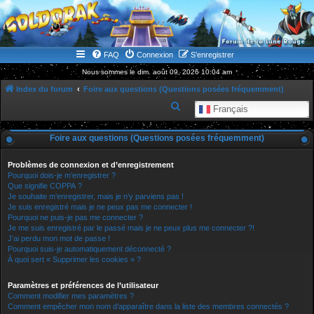
WWW.GOLDORAKGO.COM
le site de la Lune Rouge
FAQ
Connexion
S’enregistrer
Nous sommes le dim. août 09, 2026 10:04 am
Index du forum
Foire aux questions (Questions posées fréquemment)
R
Français
e
Foire aux questions (Questions posées fréquemment)
c
h
Problèmes de connexion et d’enregistrement
e
Pourquoi dois-je m’enregistrer ?
Que signifie COPPA ?
r
Je souhaite m’enregistrer, mais je n’y parviens pas !
Je suis enregistré mais je ne peux pas me connecter !
c
Pourquoi ne puis-je pas me connecter ?
h
Je me suis enregistré par le passé mais je ne peux plus me connecter ?!
J’ai perdu mon mot de passe !
e
Pourquoi suis-je automatiquement déconnecté ?
r
À quoi sert « Supprimer les cookies » ?
Paramètres et préférences de l’utilisateur
Comment modifier mes paramètres ?
Comment empêcher mon nom d’apparaître dans la liste des membres connectés ?