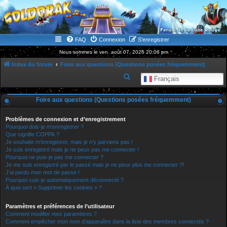
WWW.GOLDORAKGO.COM
le site de la Lune Rouge
FAQ
Connexion
S’enregistrer
Nous sommes le ven. août 07, 2026 20:06 pm
Index du forum
Foire aux questions (Questions posées fréquemment)
R
Français
e
Foire aux questions (Questions posées fréquemment)
c
h
Problèmes de connexion et d’enregistrement
e
Pourquoi dois-je m’enregistrer ?
Que signifie COPPA ?
r
Je souhaite m’enregistrer, mais je n’y parviens pas !
Je suis enregistré mais je ne peux pas me connecter !
c
Pourquoi ne puis-je pas me connecter ?
h
Je me suis enregistré par le passé mais je ne peux plus me connecter ?!
J’ai perdu mon mot de passe !
e
Pourquoi suis-je automatiquement déconnecté ?
r
À quoi sert « Supprimer les cookies » ?
Paramètres et préférences de l’utilisateur
Comment modifier mes paramètres ?
Comment empêcher mon nom d’apparaître dans la liste des membres connectés ?