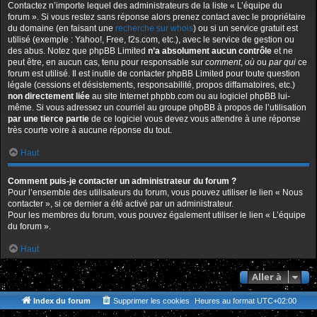
Contactez n’importe lequel des administrateurs de la liste « L’équipe du
forum ». Si vous restez sans réponse alors prenez contact avec le propriétaire
du domaine (en faisant une
recherche sur whois
) ou si un service gratuit est
utilisé (exemple : Yahoo!, Free, f2s.com, etc.), avec le service de gestion ou
des abus. Notez que phpBB Limited
n’a absolument aucun contrôle
et ne
peut être, en aucun cas, tenu pour responsable sur
comment
,
où
ou
par qui
ce
forum est utilisé. Il est inutile de contacter phpBB Limited pour toute question
légale (cessions et désistements, responsabilité, propos diffamatoires, etc.)
non directement liée
au site Internet phpbb.com ou au logiciel phpBB lui-
même. Si vous adressez un courriel au groupe phpBB à propos de l’utilisation
par une tierce partie
de ce logiciel vous devez vous attendre à une réponse
très courte voire à aucune réponse du tout.
Haut
Comment puis-je contacter un administrateur du forum ?
Pour l’ensemble des utilisateurs du forum, vous pouvez utiliser le lien « Nous
contacter », si ce dernier a été activé par un administrateur.
Pour les membres du forum, vous pouvez également utiliser le lien « L’équipe
du forum ».
Haut
Aller à
Index du forum
Supprimer les cookies
Heures au format
UTC+02:00