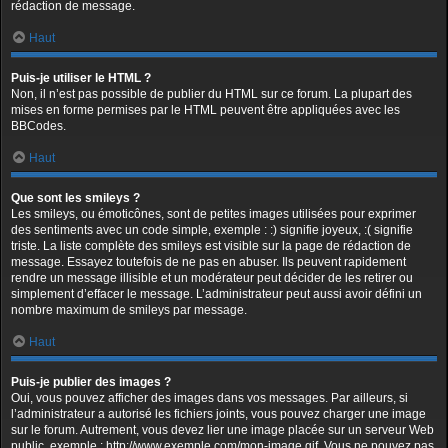
rédaction de message.
Haut
Puis-je utiliser le HTML ?
Non, il n’est pas possible de publier du HTML sur ce forum. La plupart des
mises en forme permises par le HTML peuvent être appliquées avec les
BBCodes.
Haut
Que sont les smileys ?
Les smileys, ou émoticônes, sont de petites images utilisées pour exprimer
des sentiments avec un code simple, exemple : :) signifie joyeux, :( signifie
triste. La liste complète des smileys est visible sur la page de rédaction de
message. Essayez toutefois de ne pas en abuser. Ils peuvent rapidement
rendre un message illisible et un modérateur peut décider de les retirer ou
simplement d’effacer le message. L’administrateur peut aussi avoir défini un
nombre maximum de smileys par message.
Haut
Puis-je publier des images ?
Oui, vous pouvez afficher des images dans vos messages. Par ailleurs, si
l’administrateur a autorisé les fichiers joints, vous pouvez charger une image
sur le forum. Autrement, vous devez lier une image placée sur un serveur Web
public, exemple : http://www.exemple.com/mon-image.gif. Vous ne pouvez pas