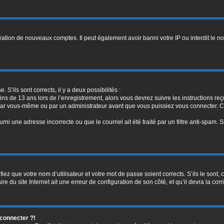
réation de nouveaux comptes. Il peut également avoir banni votre IP ou interdit le no
. S’ils sont corrects, il y a deux possibilités :
ins de 13 ans lors de l’enregistrement, alors vous devrez suivre les instructions r
par vous-même ou par un administrateur avant que vous puissiez vous connecter. Cet
rni une adresse incorrecte ou que le courriel ait été traité par un filtre anti-spam. 
iez que votre nom d’utilisateur et votre mot de passe soient corrects. S’ils le sont,
e du site Internet ait une erreur de configuration de son côté, et qu’il devra la corri
 connecter ?!