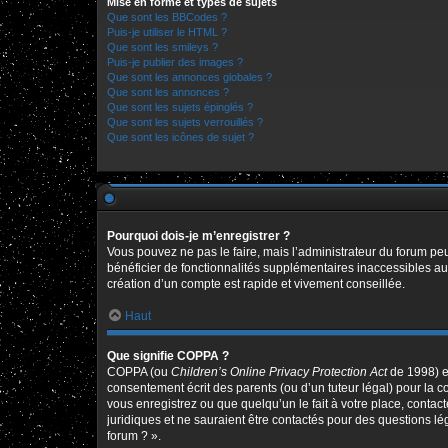
Mise en forme et types de sujets
Que sont les BBCodes ?
Puis-je utiliser le HTML ?
Que sont les smileys ?
Puis-je publier des images ?
Que sont les annonces globales ?
Que sont les annonces ?
Que sont les sujets épinglés ?
Que sont les sujets verrouillés ?
Que sont les icônes de sujet ?
Pourquoi dois-je m’enregistrer ?
Vous pouvez ne pas le faire, mais l’administrateur du forum peu
bénéficier de fonctionnalités supplémentaires inaccessibles au
création d’un compte est rapide et vivement conseillée.
Haut
Que signifie COPPA ?
COPPA (ou
Children’s Online Privacy Protection Act
de 1998) es
consentement écrit des parents (ou d’un tuteur légal) pour la c
vous enregistrez ou que quelqu’un le fait à votre place, contac
juridiques et ne sauraient être contactés pour des questions l
forum ? ».