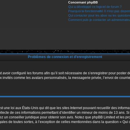
Concernant phpBB
Qui a développé ce logiciel de forum ?
Pourquoi la fonctionnalité X n’est pas dispon
Qui contacter pour les abus ou les questio
Comment puis-je contacter un administrateu
Problèmes de connexion et d’enregistrement
t avoir configuré les forums afin qu’il soit nécessaire de s’enregistrer pour poster
x invités comme les avatars personnalisés, la messagerie privée, l’envoi de courri
t une loi aux États-Unis qui dit que les sites Internet pouvant recueillir des infor
ollecte de ces informations permettant d’identifier un mineur de moins de 13 ans. S
tez un conseiller juridique pour obtenir son avis. Notez que phpBB Limited et les pr
égales de toutes sortes, à l’exception de celles mentionnées dans la question « Qui