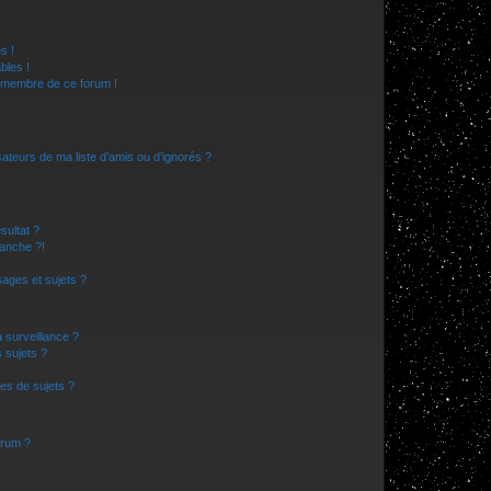
s !
bles !
n membre de ce forum !
ateurs de ma liste d’amis ou d’ignorés ?
sultat ?
anche ?!
ages et sujets ?
a surveillance ?
 sujets ?
es de sujets ?
orum ?