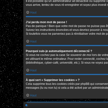
Il est possible qu’un administrateur ait désactivé ou supprimé 
vous arrive, tentez de vous ré-enregistrer et soyez plus investi 
Haut
J’ai perdu mon mot de passe !
Pas de panique ! Bien que votre mot de passe ne puisse pas être
Suivez les instructions énoncées et vous devriez pouvoir à no
Si toutefois vous ne parveniez pas à réinitialiser votre mot de 
Haut
Pourquoi suis-je automatiquement déconnecté ?
Si vous ne cochez pas la case
Se souvenir de moi
lors de votr
en utilisant le même ordinateur. Pour rester connecté, cochez 
(bibliothèque, cyber-café, université, etc.). Si vous ne voyez pa
Haut
À quoi sert « Supprimer les cookies » ?
Cela supprime tous les cookies créés par phpBB qui conservent v
messages (lu ou non lu) si cela a été activé par un administr
Haut