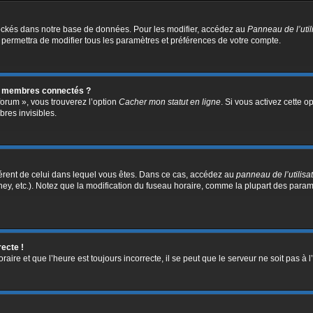
ockés dans notre base de données. Pour les modifier, accédez au
Panneau de l’util
 permettra de modifier tous les paramètres et préférences de votre compte.
s membres connectés ?
forum », vous trouverez l’option
Cacher mon statut en ligne
. Si vous activez cette o
res invisibles.
ifférent de celui dans lequel vous êtes. Dans ce cas, accédez au
panneau de l’utilisa
ney, etc.). Notez que la modification du fuseau horaire, comme la plupart des para
recte !
aire et que l’heure est toujours incorrecte, il se peut que le serveur ne soit pas à