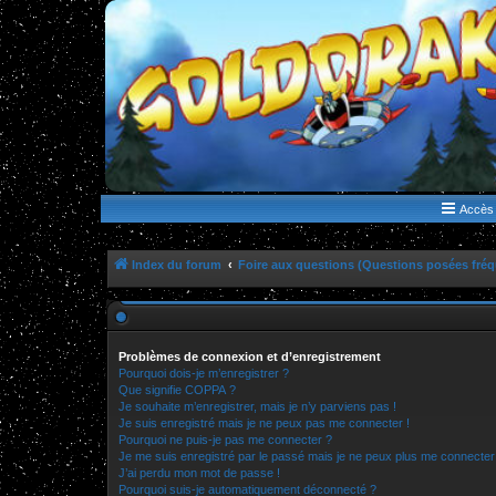
WWW.GOLDORAKGO.COM
le site de la Lune Rouge
Accès 
Index du forum
Foire aux questions (Questions posées fr
Problèmes de connexion et d’enregistrement
Pourquoi dois-je m’enregistrer ?
Que signifie COPPA ?
Je souhaite m’enregistrer, mais je n’y parviens pas !
Je suis enregistré mais je ne peux pas me connecter !
Pourquoi ne puis-je pas me connecter ?
Je me suis enregistré par le passé mais je ne peux plus me connecter
J’ai perdu mon mot de passe !
Pourquoi suis-je automatiquement déconnecté ?