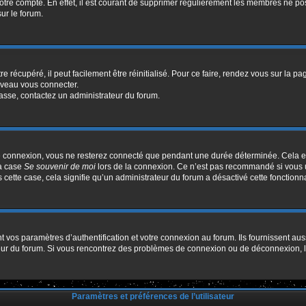
votre compte. En effet, il est courant de supprimer régulièrement les membres ne pos
sur le forum.
 récupéré, il peut facilement être réinitialisé. Pour ce faire, rendez vous sur la p
uveau vous connecter.
passe, contactez un administrateur du forum.
e connexion, vous ne resterez connecté que pendant une durée déterminée. Cela em
la case
Se souvenir de moi
lors de la connexion. Ce n’est pas recommandé si vous u
s cette case, cela signifie qu’un administrateur du forum a désactivé cette fonctionna
os paramètres d’authentification et votre connexion au forum. Ils fournissent aussi
ateur du forum. Si vous rencontrez des problèmes de connexion ou de déconnexion, l
Paramètres et préférences de l’utilisateur