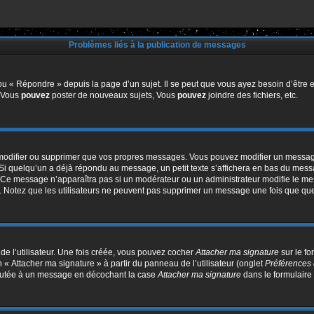
Problèmes liés à la publication de messages
u « Répondre » depuis la page d’un sujet. Il se peut que vous ayez besoin d’être e
: Vous
pouvez
poster de nouveaux sujets, Vous
pouvez
joindre des fichiers, etc.
modifier ou supprimer que vos propres messages. Vous pouvez modifier un message
quelqu’un a déjà répondu au message, un petit texte s’affichera en bas du message 
n. Ce message n’apparaîtra pas si un modérateur ou un administrateur modifie le mes
ive. Notez que les utilisateurs ne peuvent pas supprimer un message une fois que qu
e l’utilisateur. Une fois créée, vous pouvez cocher
Attacher ma signature
sur le f
 « Attacher ma signature » à partir du panneau de l’utilisateur (onglet
Préférences 
joutée à un message en décochant la case
Attacher ma signature
dans le formulaire