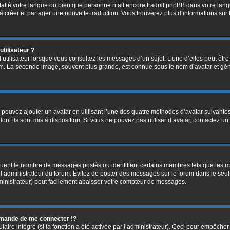
installé votre langue ou bien que personne n’ait encore traduit phpBB dans votre l
s à créer et partager une nouvelle traduction. Vous trouverez plus d’informations sur 
tilisateur ?
’utilisateur lorsque vous consultez les messages d’un sujet. L’une d’elles peut êtr
rum. La seconde image, souvent plus grande, est connue sous le nom d’avatar et 
s pouvez ajouter un avatar en utilisant l’une des quatre méthodes d’avatar suivantes 
ont ils sont mis à disposition. Si vous ne pouvez pas utiliser d’avatar, contactez un
diquent le nombre de messages postés ou identifient certains membres tels que les 
ar l’administrateur du forum. Évitez de poster des messages sur le forum dans le seu
ministrateur) peut facilement abaisser votre compteur de messages.
mande de me connecter !?
re intégré (si la fonction a été activée par l’administrateur). Ceci pour empêcher l’u