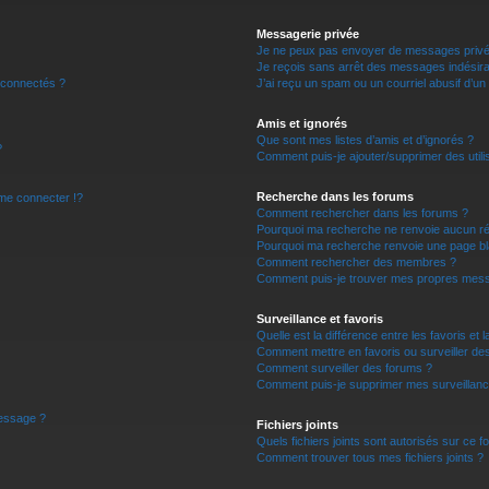
r
Messagerie privée
Je ne peux pas envoyer de messages privé
Je reçois sans arrêt des messages indésira
 connectés ?
J’ai reçu un spam ou un courriel abusif d’u
Amis et ignorés
Que sont mes listes d’amis et d’ignorés ?
?
Comment puis-je ajouter/supprimer des utilis
Recherche dans les forums
e connecter !?
Comment rechercher dans les forums ?
Pourquoi ma recherche ne renvoie aucun ré
Pourquoi ma recherche renvoie une page bl
Comment rechercher des membres ?
Comment puis-je trouver mes propres mess
Surveillance et favoris
Quelle est la différence entre les favoris et l
Comment mettre en favoris ou surveiller des
Comment surveiller des forums ?
Comment puis-je supprimer mes surveillanc
message ?
Fichiers joints
Quels fichiers joints sont autorisés sur ce f
Comment trouver tous mes fichiers joints ?