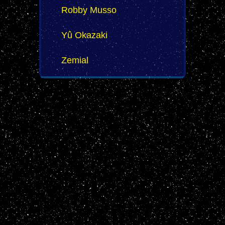
Robby Musso
Yû Okazaki
Zemial