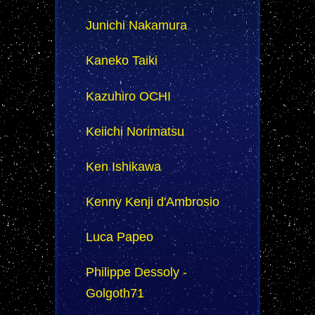
Junichi Nakamura
Kaneko Taiki
Kazuhiro OCHI
Keiichi Norimatsu
Ken Ishikawa
Kenny Kenji d'Ambrosio
Luca Papeo
Philippe Dessoly -
Golgoth71