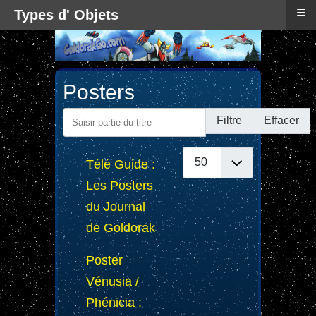
≡
Types d' Objets
Posters
Saisir partie du titre
Filtre
Effacer
Afficher #
Télé Guide :
Les Posters
du Journal
de Goldorak
Poster
Vénusia /
Phénicia :