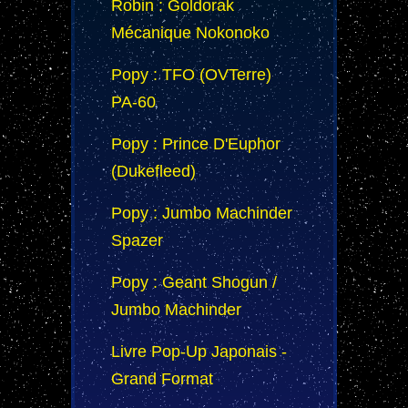
Robin : Goldorak
Mécanique Nokonoko
Popy : TFO (OVTerre)
PA-60
Popy : Prince D'Euphor
(Dukefleed)
Popy : Jumbo Machinder
Spazer
Popy : Geant Shogun /
Jumbo Machinder
Livre Pop-Up Japonais -
Grand Format