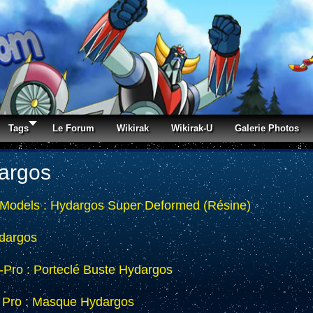
Tags
Le Forum
Wikirak
Wikirak-U
Galerie Photos
argos
 Models : Hydargos Super Deformed (Résine)
dargos
-Pro : Porteclé Buste Hydargos
 Pro : Masque Hydargos