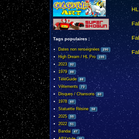
HL
Fa
Fa
Tags populaires :
Dates non renseignées
290
Fa
High Dream / HL Pro
155
2023
92
1979
88
TéléGuide
88
Vêtements
73
Disques / Chansons
60
1978
60
Statuette Résine
58
2025
55
2022
51
Bandai
47
ABYstyle
46