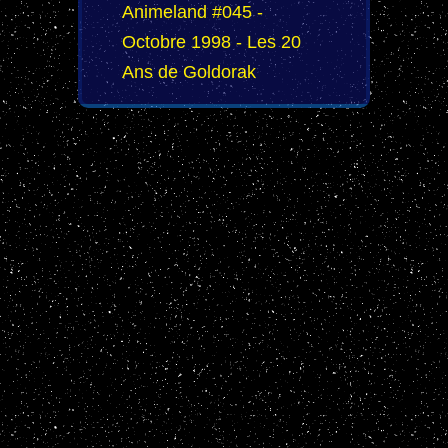
Animeland #045 -
Octobre 1998 - Les 20
Ans de Goldorak