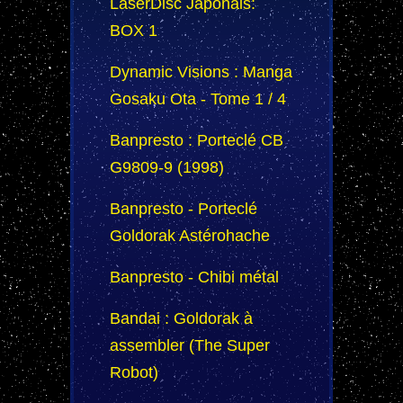
LaserDisc Japonais:
BOX 1
Dynamic Visions : Manga
Gosaku Ota - Tome 1 / 4
Banpresto : Porteclé CB
G9809-9 (1998)
Banpresto - Porteclé
Goldorak Astérohache
Banpresto - Chibi métal
Bandai : Goldorak à
assembler (The Super
Robot)