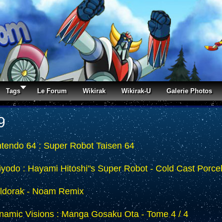
Tags
Le Forum
Wikirak
Wikirak-U
Galerie Photos
9
ntendo 64 : Super Robot Taisen 64
iyodo : Hayami Hitoshi"s Super Robot - Cold Cast Porce
ldorak - Noam Remix
namic Visions : Manga Gosaku Ota - Tome 4 / 4