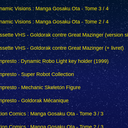
namic Visions : Manga Gosaku Ota - Tome 3 / 4
namic Visions : Manga Gosaku Ota - Tome 2 / 4
ssette VHS - Goldorak contre Great Mazinger (version s
ssette VHS - Goldorak contre Great Mazinger (+ livret)
npresto : Dynamic Robo Light key holder (1999)
npresto - Super Robot Collection
npresto - Mechanic Skeleton Figure
npresto - Goldorak Mécanique
tion Comics : Manga Gosaku Ota - Tome 3 / 3
tion Comics : Manga Gosaku Ota - Tome 2 / 3