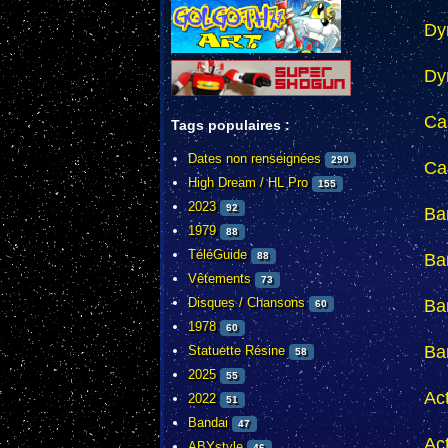
Dy
Dy
Ca
Tags populaires :
Dates non renseignées
290
Ca
High Dream / HL Pro
155
2023
92
Ba
1979
88
TéléGuide
Ba
88
Vêtements
73
Disques / Chansons
Ba
60
1978
60
Ba
Statuette Résine
58
2025
55
Ac
2022
51
Bandai
47
Ac
ABYstyle
46