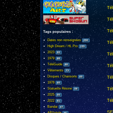
Té
Té
Té
Tags populaires :
Dates non renseignées
290
Té
High Dream / HL Pro
155
2023
92
Té
1979
88
TéléGuide
Té
88
Vêtements
73
Disques / Chansons
Té
60
1978
60
Té
Statuette Résine
58
2025
55
Té
2022
51
Bandai
47
SE
ABYstyle
46