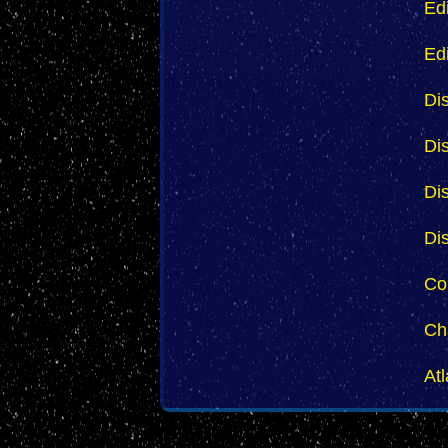
Ed
Ed
Di
Di
Di
Di
Co
Ch
Atl