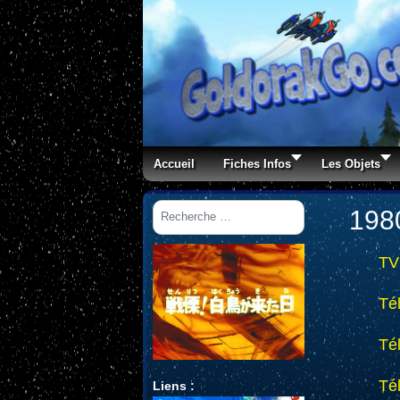
Accueil
Fiches Infos
Les Objets
Rechercher
198
TV
Té
Té
Té
Liens :