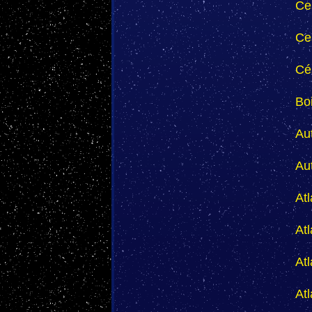
Ce
Ce
Cé
Bo
Au
Au
At
At
At
At