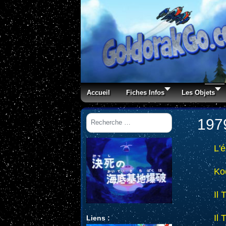
Accueil
Fiches Infos
Les Objets
Rechercher
197
L'
Ko
Il 
Il 
Liens :