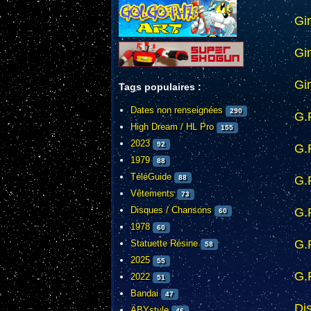
Gin
Gin
Gi
Tags populaires :
Dates non renseignées
290
G.
High Dream / HL Pro
155
2023
92
G.
1979
88
TéléGuide
G.
88
Vêtements
73
Disques / Chansons
G.
60
1978
60
G.
Statuette Résine
58
2025
55
G.
2022
51
Bandai
47
Di
ABYstyle
46