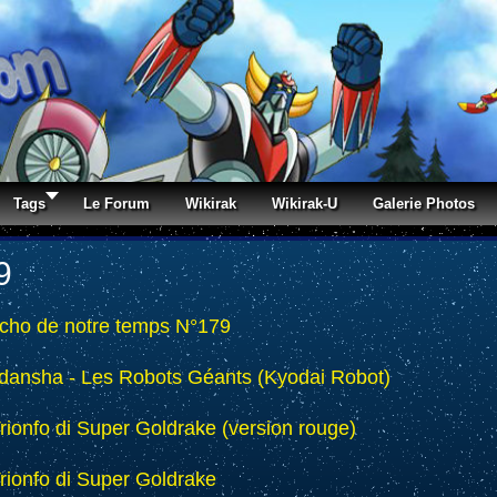
Tags
Le Forum
Wikirak
Wikirak-U
Galerie Photos
9
écho de notre temps N°179
dansha - Les Robots Géants (Kyodai Robot)
Trionfo di Super Goldrake (version rouge)
Trionfo di Super Goldrake