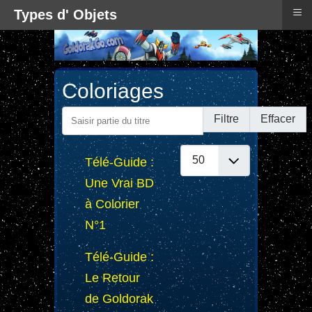
≡
Types d' Objets
Coloriages
Saisir partie du titre
Filtre
Effacer
Afficher #
Télé-Guide :
Une Vrai BD
à Colorier
N°1
Télé-Guide :
Le Retour
de Goldorak