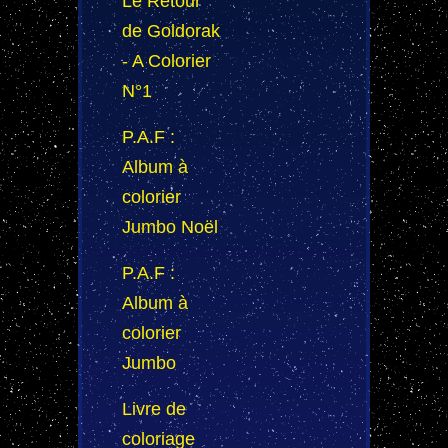
Le Retour
de Goldorak
- A Colorier
N°1
P.A.F :
Album à
colorier
Jumbo Noël
P.A.F :
Album à
colorier
Jumbo
Livre de
coloriage