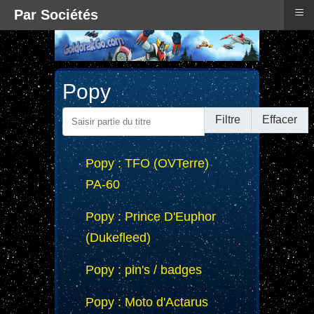
≡
Par Sociétés
Popy
Saisir partie du titre
Filtre
Effacer
Popy : TFO (OVTerre)
PA-60
Popy : Prince D'Euphor
(Dukefleed)
Popy : pin's / badges
Popy : Moto d'Actarus