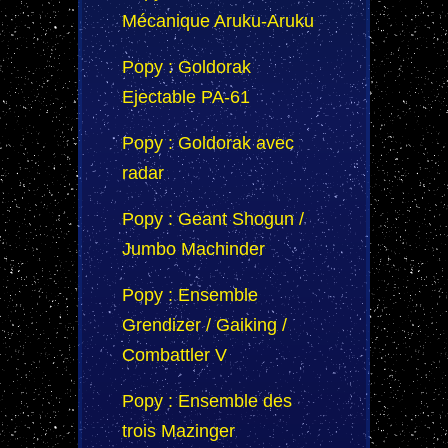
Mécanique Aruku-Aruku
Popy : Goldorak
Ejectable PA-61
Popy : Goldorak avec
radar
Popy : Geant Shogun /
Jumbo Machinder
Popy : Ensemble
Grendizer / Gaiking /
Combattler V
Popy : Ensemble des
trois Mazinger