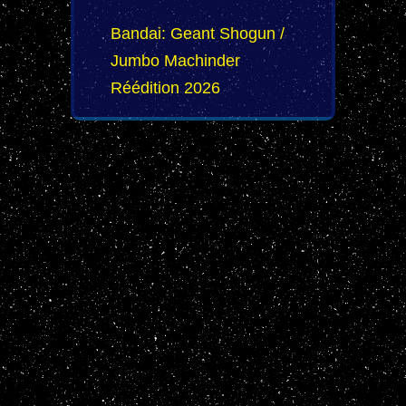
Bandai: Geant Shogun /
Jumbo Machinder
Réédition 2026