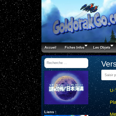
Accueil
Fiches Infos
Les Objets
Rechercher
Vers
Saisir par
U-
Pl
Liens :
Me