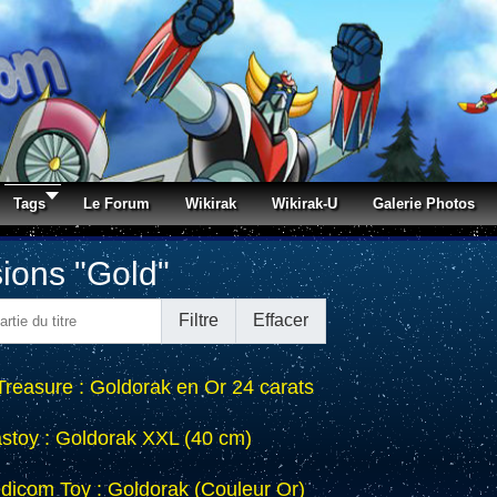
Tags
Le Forum
Wikirak
Wikirak-U
Galerie Photos
ions "Gold"
tie du titre
Filtre
Effacer
Treasure : Goldorak en Or 24 carats
astoy : Goldorak XXL (40 cm)
dicom Toy : Goldorak (Couleur Or)