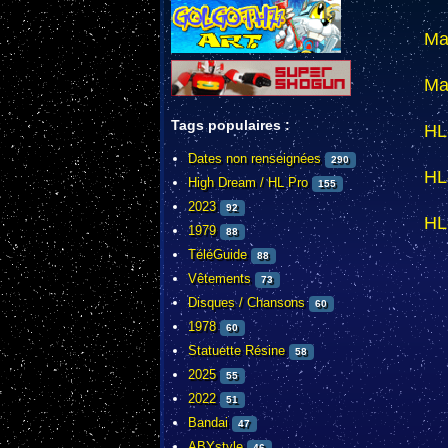
Ma
Ma
Tags populaires :
HL-
Dates non renseignées
290
HL
High Dream / HL Pro
155
2023
92
HL
1979
88
TéléGuide
88
Vêtements
73
Disques / Chansons
60
1978
60
Statuette Résine
58
2025
55
2022
51
Bandai
47
ABYstyle
46