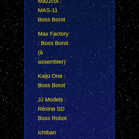
Mazzcot :
MAS-11
Boss Borot
Max Factory
: Boss Borot
(à
assembler)
Kaiju One :
Boss Borot
JJ Models :
Résine SD
Boss Robot
Ichiban