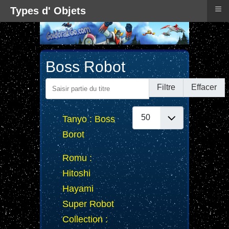
≡
Types d' Objets
Boss Robot
Saisir partie du titre
Filtre
Effacer
Afficher #
Tanyo : Boss
Borot
Romu :
Hitoshi
Hayami
Super Robot
Collection :