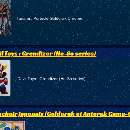
Tanami : Porteclé Goldorak Chromé
il Toys : Grendizer (He-So series)
Devil Toys : Grendizer (He-So series)
choir japonais (Goldorak et Anterak Game