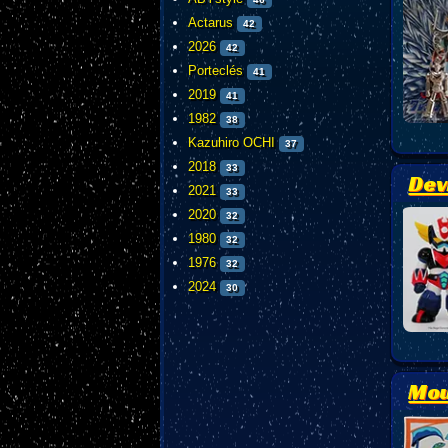
Actarus
42
2026
42
Porteclés
41
2019
41
1982
38
Kazuhiro OCHI
37
2018
33
Dev
2021
33
2020
32
1980
32
1976
32
2024
30
Mou