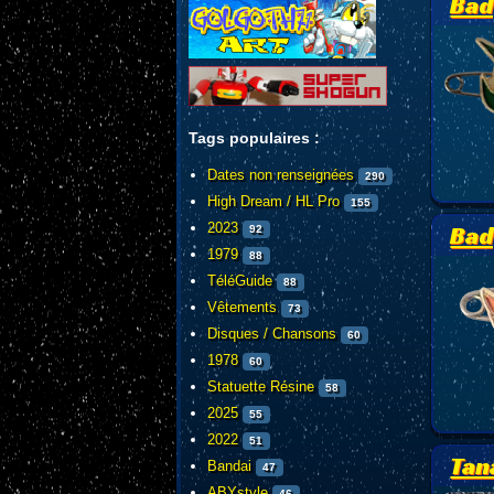
Bad
Tags populaires :
Dates non renseignées
290
High Dream / HL Pro
155
2023
Bad
92
1979
88
TéléGuide
88
Vêtements
73
Disques / Chansons
60
1978
60
Statuette Résine
58
2025
55
2022
51
Tan
Bandai
47
ABYstyle
46