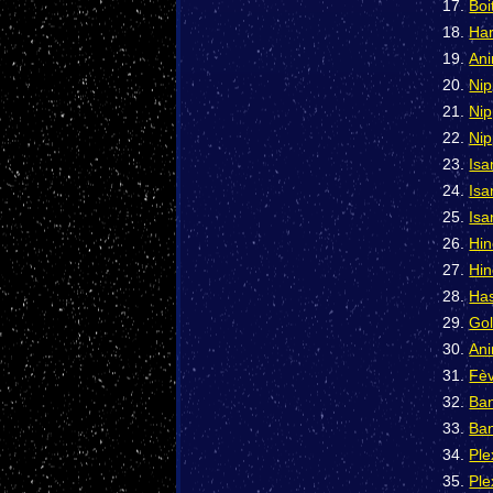
Boi
Har
Ani
Nip
Nip
Nip
Isa
Isa
Isa
Hin
Hin
Has
Gol
Ani
Fèv
Ban
Ban
Ple
Ple