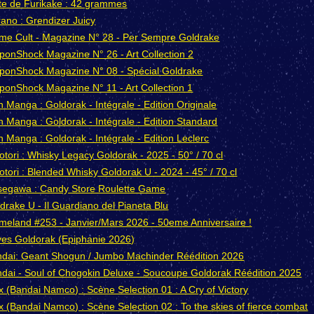
te de Furikake : 42 grammes
ano : Grendizer Juicy
me Cult - Magazine N° 28 - Per Sempre Goldrake
ponShock Magazine N° 26 - Art Collection 2
ponShock Magazine N° 08 - Spécial Goldrake
ponShock Magazine N° 11 - Art Collection 1
n Manga : Goldorak - Intégrale - Edition Originale
n Manga : Goldorak - Intégrale - Edition Standard
n Manga : Goldorak - Intégrale - Edition Leclerc
otori : Whisky Legacy Goldorak - 2025 - 50° / 70 cl
otori : Blended Whisky Goldorak U - 2024 - 45° / 70 cl
egawa : Candy Store Roulette Game
drake U - Il Guardiano del Pianeta Blu
meland #253 - Janvier/Mars 2026 - 50eme Anniversaire !
es Goldorak (Epiphanie 2026)
dai: Geant Shogun / Jumbo Machinder Réédition 2026
dai - Soul of Chogokin Deluxe - Soucoupe Goldorak Réédition 2025
x (Bandai Namco) : Scène Selection 01 : A Cry of Victory
x (Bandai Namco) : Scène Selection 02 : To the skies of fierce combat