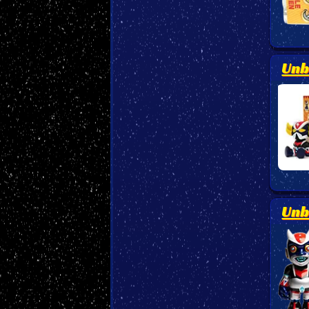
Unb
Unb