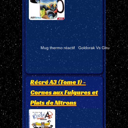
Mug thermo réactif Goldorak Vs Giru
Récré A3 (Tome 1) -
Cornes aux Fulgures et
Plats de Nitrons