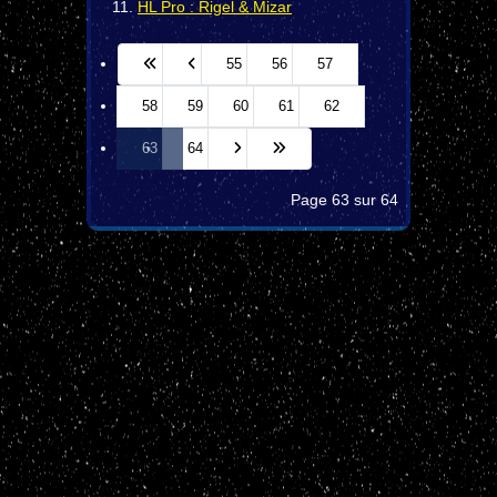
HL Pro : Rigel & Mizar
55
56
57
58
59
60
61
62
63
64
Page 63 sur 64