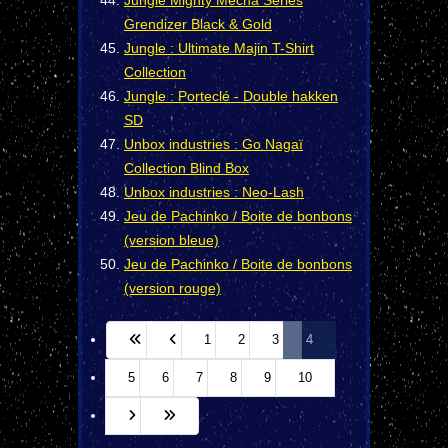
Jungle Mighty Mecha Series
Grendizer Black & Gold
Jungle : Ultimate Majin T-Shirt
Collection
Jungle : Porteclé - Double hakken
SD
Unbox industries : Go Nagaï
Collection Blind Box
Unbox industries : Neo-Lash
Jeu de Pachinko / Boite de bonbons
(version bleue)
Jeu de Pachinko / Boite de bonbons
(version rouge)
1
2
3
4
5
6
7
8
9
10