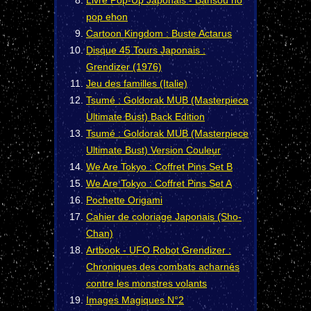
Livre Pop-Up Japonais - Bansou no
pop ehon
Cartoon Kingdom : Buste Actarus
Disque 45 Tours Japonais :
Grendizer (1976)
Jeu des familles (Italie)
Tsumé : Goldorak MUB (Masterpiece
Ultimate Bust) Back Edition
Tsumé : Goldorak MUB (Masterpiece
Ultimate Bust) Version Couleur
We Are Tokyo : Coffret Pins Set B
We Are Tokyo : Coffret Pins Set A
Pochette Origami
Cahier de coloriage Japonais (Sho-
Chan)
Artbook - UFO Robot Grendizer :
Chroniques des combats acharnés
contre les monstres volants
Images Magiques N°2