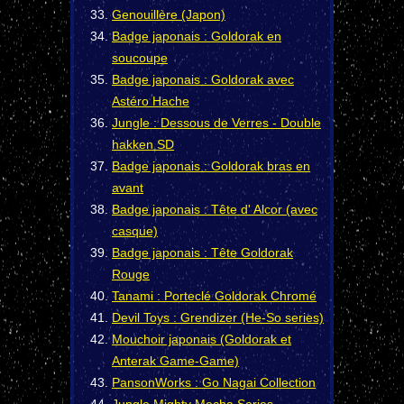
Genouillère (Japon)
Badge japonais : Goldorak en
soucoupe
Badge japonais : Goldorak avec
Astéro Hache
Jungle : Dessous de Verres - Double
hakken SD
Badge japonais : Goldorak bras en
avant
Badge japonais : Tête d' Alcor (avec
casque)
Badge japonais : Tête Goldorak
Rouge
Tanami : Porteclé Goldorak Chromé
Devil Toys : Grendizer (He-So series)
Mouchoir japonais (Goldorak et
Anterak Game-Game)
PansonWorks : Go Nagai Collection