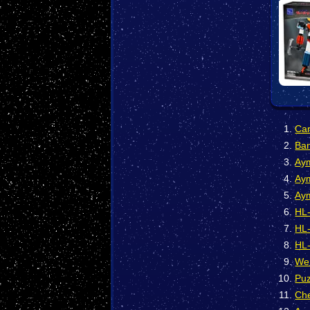
Car
Ban
Aym
Aym
Aym
HL-
HL-
HL-
We 
Puz
Che