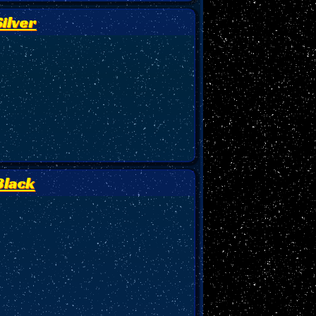
ilver
Black