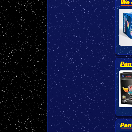
We 
Pan
Pan