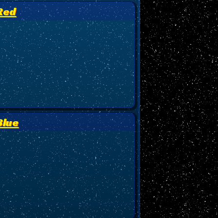
 Red
Blue