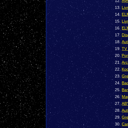
Aym
Liv
ELM
Liv
ELM
Dis
Aut
TV 
Por
Arc
Kod
Gre
Bad
Ban
Mag
ABY
Aut
Gre
Car