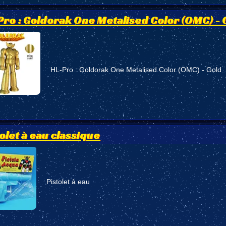
Pro : Goldorak One Metalised Color (OMC) - 
HL-Pro : Goldorak One Metalised Color (OMC) - Gold
tolet à eau classique
Pistolet à eau