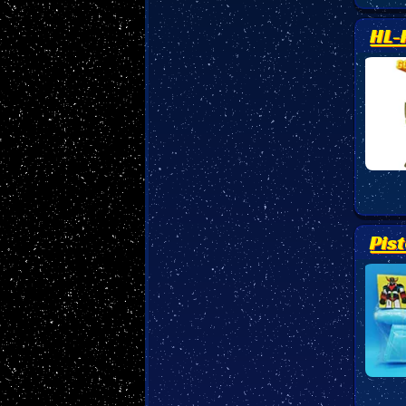
HL-
Pis