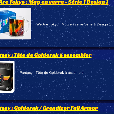
Are Tokyo : Mug en verre - Série 1 Design 1
We Are Tokyo : Mug en verre Série 1 Design 1
tasy : Tête de Goldorak à assembler
Pantasy : Tête de Goldorak à assembler
tasy : Goldorak / Grendizer Full Armor