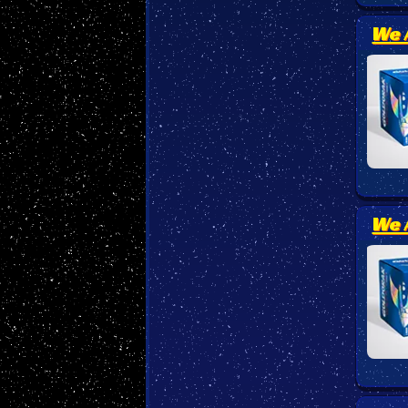
We 
We 