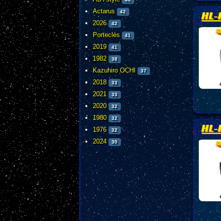
Actarus
HL-
42
2026
42
Porteclés
41
2019
41
1982
38
Kazuhiro OCHI
37
2018
33
2021
33
2020
32
1980
32
HL-
1976
32
2024
30