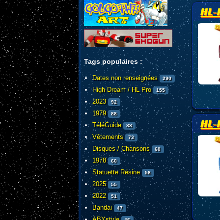
HL-
Tags populaires :
Dates non renseignées
290
High Dream / HL Pro
155
2023
92
1979
88
HL-
TéléGuide
88
Vêtements
73
Disques / Chansons
60
1978
60
Statuette Résine
58
2025
55
2022
51
Bandai
47
ABYstyle
46