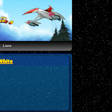
Liens
White