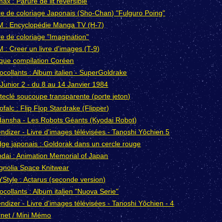
ax : Parure de lit reversible
re de coloriage Japonais (Sho-Chan) "Fulguro Poing"
 : Encyclopédie Manga TV (H-7)
re de coloriage "Imagination"
 : Creer un livre d'images (T-9)
que compilation Coréen
ocollants : Album italien - SuperGoldrake
Junior 2 - du 8 au 14 Janvier 1984
teclé soucoupe transparente (porte jeton)
ofalc : Flip Flop Stardrake (Flipper)
ansha - Les Robots Géants (Kyodai Robot)
ndizer - Livre d'images télévisées - Tanoshi Yôchien 5
ge japonais : Goldorak dans un cercle rouge
dai : Animation Memorial of Japan
nolia Space Knitwear
Style : Actarus (seconde version)
ocollants : Album italien "Nuova Serie"
ndizer - Livre d'images télévisées - Tanoshi Yôchien - 4
net / Mini Mémo