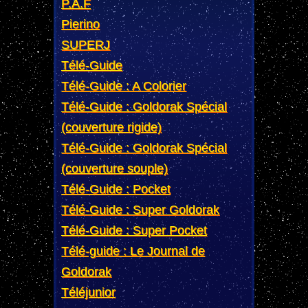
P.A.F
Pierino
SUPERJ
Télé-Guide
Télé-Guide : A Colorier
Télé-Guide : Goldorak Spécial
(couverture rigide)
Télé-Guide : Goldorak Spécial
(couverture souple)
Télé-Guide : Pocket
Télé-Guide : Super Goldorak
Télé-Guide : Super Pocket
Télé-guide : Le Journal de
Goldorak
Téléjunior