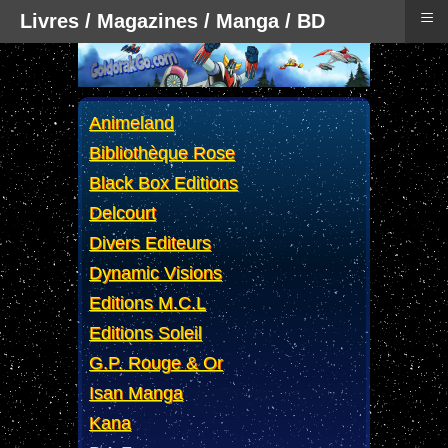
≡
Livres / Magazines / Manga / BD
Animeland
Bibliothèque Rose
Black Box Editions
Delcourt
Divers Editeurs
Dynamic Visions
Editions M.C.L
Editions Soleil
G.P. Rouge & Or
Isan Manga
Kana