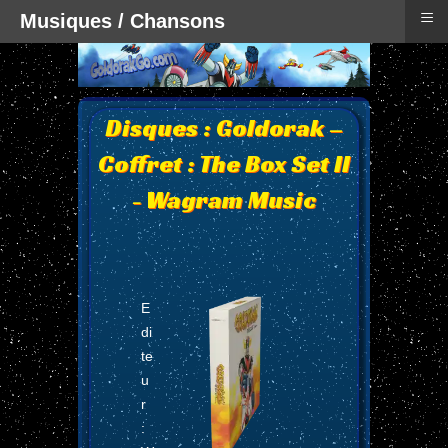
≡
Musiques / Chansons
Disques : Goldorak –
Coffret : The Box Set II
- Wagram Music
E
di
te
u
r
: