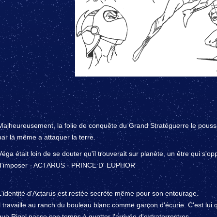
Malheureusement, la folie de conquête du Grand Stratéguerre le poussa 
par là même a attaquer la terre.
Véga était loin de se douter qu'il trouverait sur planète, un être qui s'oppo
d'imposer - ACTARUS - PRINCE D' EUPHOR
L'identité d'Actarus est restée secrète même pour son entourage.
il travaille au ranch du bouleau blanc comme garçon d'écurie. C'est lui q
que Rigel passe son temps à guetter l'arrivée d'extraterrestres.