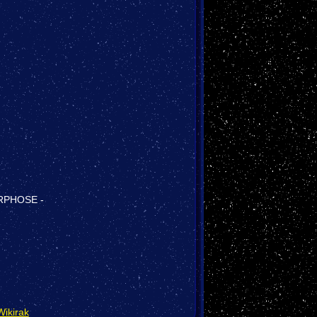
MORPHOSE -
Wikirak