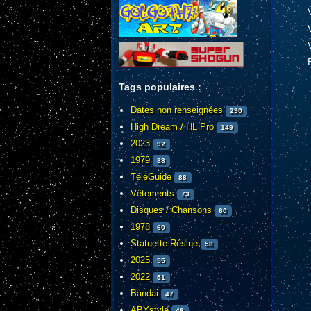
Tags populaires :
Dates non renseignées
290
High Dream / HL Pro
149
2023
92
1979
88
TéléGuide
88
Vêtements
73
Disques / Chansons
60
1978
60
Statuette Résine
58
2025
55
2022
51
Bandai
47
ABYstyle
46