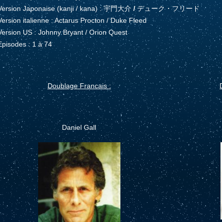
Version Japonaise (kanji / kana) : 宇門大介
/
デューク・フリード
Version italienne : Actarus Procton / Duke Fleed
Version US : Johnny Bryant / Orion Quest
Episodes : 1 à 74
Doublage Francais :
Daniel Gall