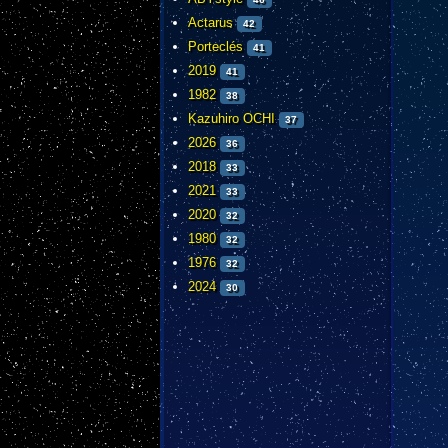
Actarus
42
Porteclés
41
2019
41
1982
38
Kazuhiro OCHI
37
2026
36
2018
33
2021
33
2020
32
1980
32
1976
32
2024
30