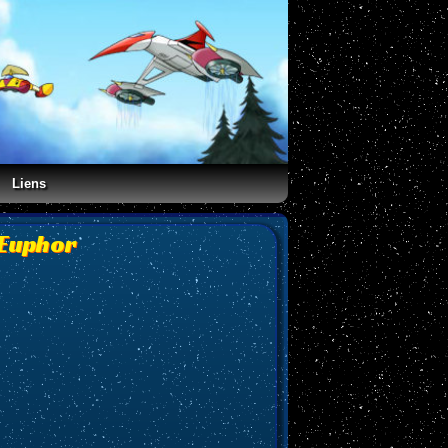
Liens
'Euphor