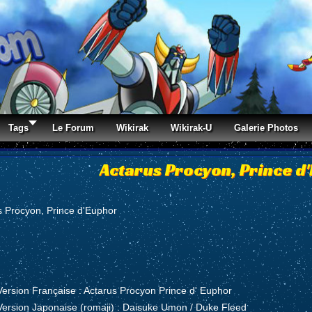
Tags
Le Forum
Wikirak
Wikirak-U
Galerie Photos
Actarus Procyon, Prince d
s Procyon, Prince d'Euphor
Version Française : Actarus Procyon Prince d' Euphor
Version Japonaise (romaji) : Daisuke Umon / Duke Fleed