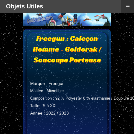
≡
Objets Utiles
Freegun : Caleçon
Homme - Goldorak /
Soucoupe Porteuse
Marque : Freegun
Matière : Microfibre
Composition : 92 % Polyester 8 % elasthanne / Doublure 
Taille : S à XXL
Année : 2022 / 2023