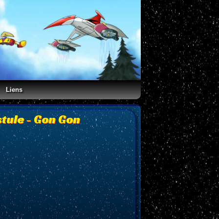
Liens
stule - Gon Gon