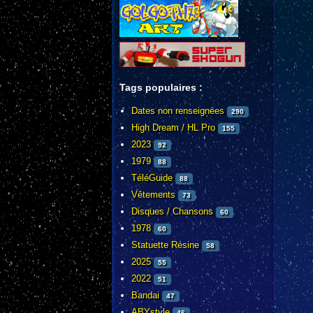
Tags populaires :
Dates non renseignées
290
High Dream / HL Pro
155
2023
92
1979
88
TéléGuide
88
Vêtements
73
Disques / Chansons
60
1978
60
Statuette Résine
58
2025
55
2022
51
Bandai
47
ABYstyle
46