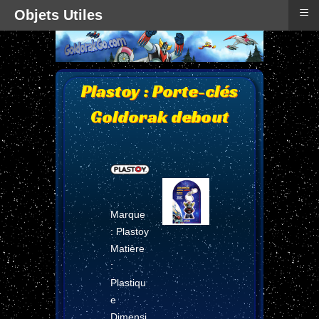
≡
Objets Utiles
Plastoy : Porte-clés
Goldorak debout
Marque
: Plastoy
Matière
:
Plastiqu
e
Dimensi