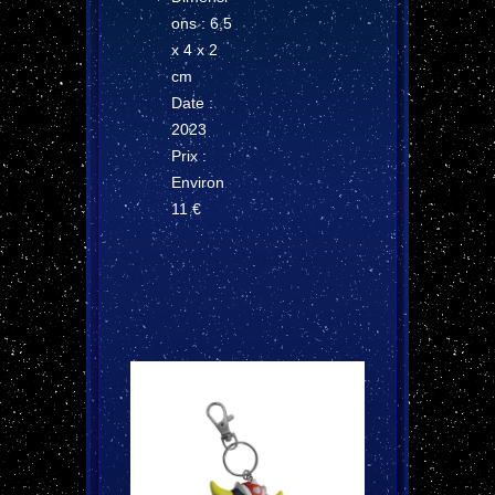
ons : 6,5
x 4 x 2
cm
Date :
2023
Prix :
Environ
11 €