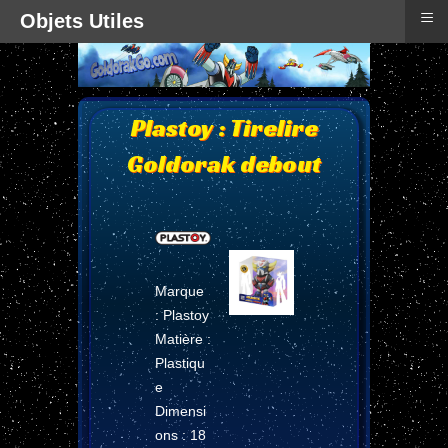
≡
Objets Utiles
Plastoy : Tirelire
Goldorak debout
Marque
: Plastoy
Matière :
Plastiqu
e
Dimensi
ons : 18