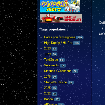
Cof
...)
Tags populaires :
Un s
Dates non renseignées
290
High Dream / HL Pro
155
2023
92
1979
88
TéléGuide
88
Vêtements
73
Disques / Chansons
60
1978
60
Statuette Résine
58
2025
55
2022
51
Bandai
47
ABYstyle
46