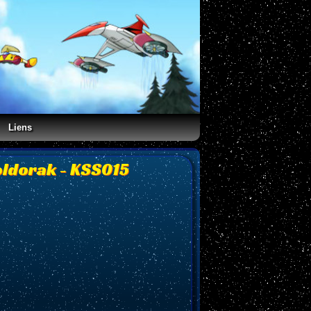
Liens
oldorak - KSS015