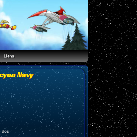
Liens
ocyon Navy
e dos