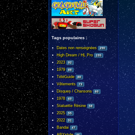
Tags populaires :
Dates non renseignées
290
High Dream / HL Pro
155
2023
92
1979
88
TéléGuide
88
Vêtements
73
Disques / Chansons
60
1978
60
Statuette Résine
58
2025
55
2022
51
Bandai
47
ABYstyle
46