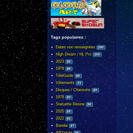
Tags populaires :
Dates non renseignées
290
High Dream / HL Pro
155
2023
92
1979
88
TéléGuide
88
Vêtements
73
Disques / Chansons
60
1978
60
Statuette Résine
58
2025
55
2022
51
Bandai
47
ABYstyle
46