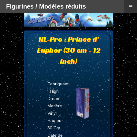
≡
Figurines / Modèles réduits
HL-Pro : Prince d'
Euphor (30 cm - 12
Inch)
Fabriquant
: High
Dream
Matière :
Vinyl
Hauteur :
30 Cm
Date de