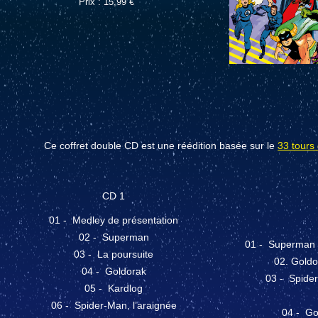
Prix : 15,99 €
Ce coffret double CD est une réédition basée sur le
33 tour
CD 1
01 - Medley de présentation
02 - Superman
01 - Superman :
03 - La poursuite
02. Goldo
04 - Goldorak
03 - Spider
05 - Kardlog
06 - Spider-Man, l’araignée
04 - Gol