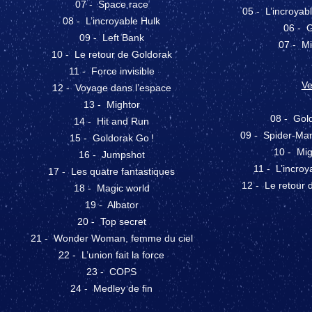
07 - Space race
05 - L’incroyab
08 - L’incroyable Hulk
06 - G
09 - Left Bank
07 - Mi
10 - Le retour de Goldorak
11 - Force invisible
Ve
12 - Voyage dans l’espace
13 - Mightor
08 - Gold
14 - Hit and Run
09 - Spider-Man,
15 - Goldorak Go !
10 - Mig
16 - Jumpshot
11 - L’incroy
17 - Les quatre fantastiques
12 - Le retour 
18 - Magic world
19 - Albator
20 - Top secret
21 - Wonder Woman, femme du ciel
22 - L’union fait la force
23 - COPS
24 - Medley de fin