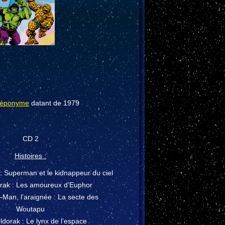
s éponyme
datant de 1979
CD 2
Histoires :
 Superman et le kidnappeur du ciel
rak : Les amoureux d’Euphor
-Man, l’araignée : La secte des
Woutapu
dorak : Le lynx de l’espace