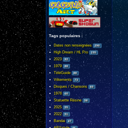
Tags populaires :
Dates non renseignées
290
High Dream / HL Pro
155
2023
92
1979
88
TéléGuide
88
Vêtements
73
Disques / Chansons
60
1978
60
Statuette Résine
58
2025
55
2022
51
Bandai
47
ABYstyle
46