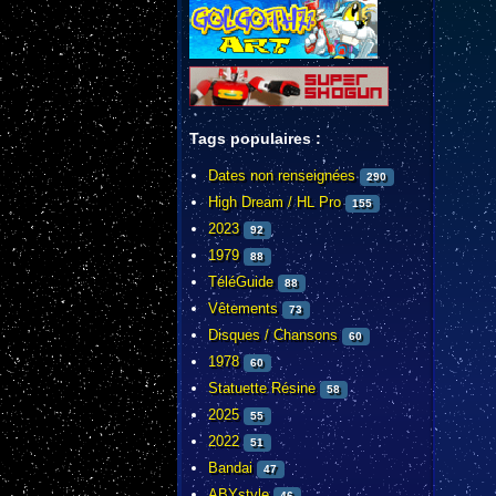
Tags populaires :
Dates non renseignées
290
High Dream / HL Pro
155
2023
92
1979
88
TéléGuide
88
Vêtements
73
Disques / Chansons
60
1978
60
Statuette Résine
58
2025
55
2022
51
Bandai
47
ABYstyle
46