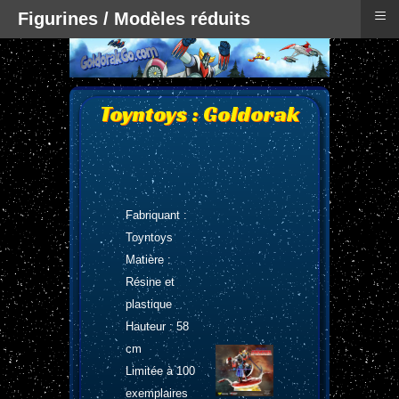
≡
Figurines / Modèles réduits
Toyntoys : Goldorak
Fabriquant :
Toyntoys
Matière :
Résine et
plastique
Hauteur : 58
cm
Limitée à 100
exemplaires