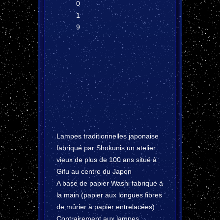
0
1
9
Lampes traditionnelles japonaise
fabriqué par Shokunis un atelier
vieux de plus de 100 ans situé à
Gifu au centre du Japon
A base de papier Washi fabriqué à
la main (papier aux longues fibres
de mûrier à papier entrelacées)
Contrairement aux lampes