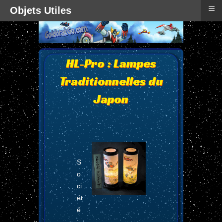
≡
Objets Utiles
HL-Pro : Lampes
Traditionnelles du
Japon
S
o
ci
ét
é
: