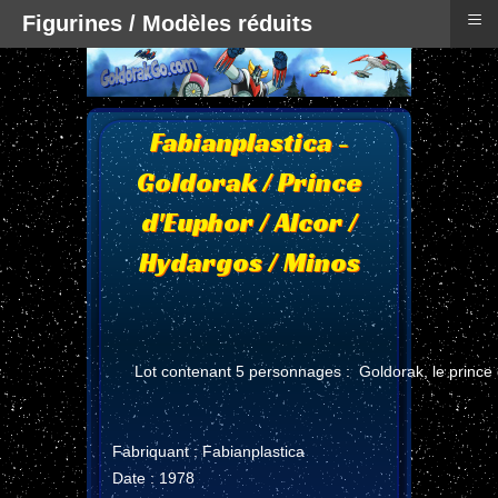
≡
Figurines / Modèles réduits
Fabianplastica -
Goldorak / Prince
d'Euphor / Alcor /
Hydargos / Minos
Lot contenant 5 personnages : Goldorak, le prince 
Fabriquant : Fabianplastica
Date : 1978