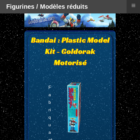
≡
Figurines / Modèles réduits
Bandai : Plastic Model
Kit - Goldorak
Motorisé
F
a
b
ri
q
u
a
nt