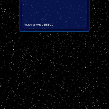
P
hotos et texte
: BEN-J1