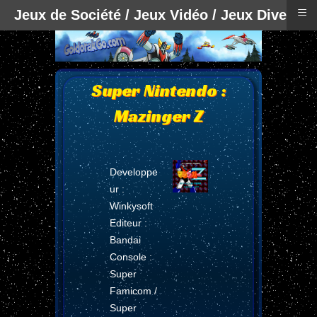
≡
Jeux de Société / Jeux Vidéo / Jeux Divers
Super Nintendo :
Mazinger Z
Developpe
ur :
Winkysoft
Editeur :
Bandai
Console :
Super
Famicom /
Super