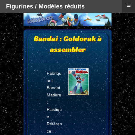
≡
Figurines / Modèles réduits
Bandai : Goldorak à
assembler
Fabriqu
ant :
Bandai
Matière
:
Plastiqu
e
Référen
ce :