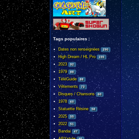
Tags populaires :
Dates non renseignées
290
High Dream / HL Pro
155
2023
92
1979
88
TéléGuide
88
Vêtements
73
Disques / Chansons
60
1978
60
Statuette Résine
58
2025
55
2022
51
Bandai
47
ABYstyle
46