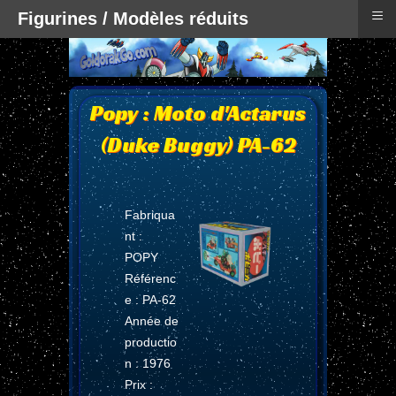
≡
Figurines / Modèles réduits
Popy : Moto d'Actarus
(Duke Buggy) PA-62
Fabriqua
nt :
POPY
Référenc
e : PA-62
Année de
productio
n : 1976
Prix :