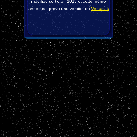
modifiée sortie en 2023 et cette même
année est prévu une version du
Vénusiak