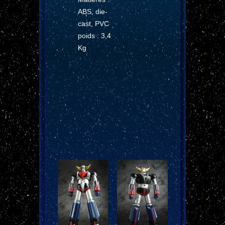
ABS, die-
cast, PVC
poids : 3,4
Kg